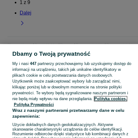
1
z
9
Dalej
Strona główna
Sport i Hobby
Rowery
Rowery miejskie
Rowery miejskie -
Łódzkie
Rowery miejskie - Radomsko
Dbamy o Twoją prywatność
My i nasi
447
partnerzy przechowujemy lub uzyskujemy dostęp do
KATEGORIA
informacji na urządzeniu, takich jak unikalne identyfikatory w
plikach cookie w celu przetwarzania danych osobowych.
Użytkownik może zaakceptować wybory lub zarządzać nimi,
Zobacz Więc
Sprzedaż rowerów miejskich Radomsko ▶️ Aktualne oferty nowe i używane ✅ Szeroki wybór produktów w najlepszych cenach ✌ Sprawdź oferty na OLX.pl!
klikając poniżej lub w dowolnym momencie na stronie polityki
prywatności. Te wybory będą sygnalizowane naszym partnerom i
Mapa kategorii
nie będą miały wpływu na dane przeglądania.
Polityka cookies,
Polityka Prywatności
Mapa miejscowości
Wraz z naszymi partnerami przetwarzamy dane w celu
Mapa ministron
zapewnienia:
Popularne wyszukiwania
Użycie dokładnych danych geolokalizacyjnych. Aktywne
skanowanie charakterystyki urządzenia do celów identyfikacji.
Rozumienie odbiorców dzięki statystyce lub kombinacji danych z