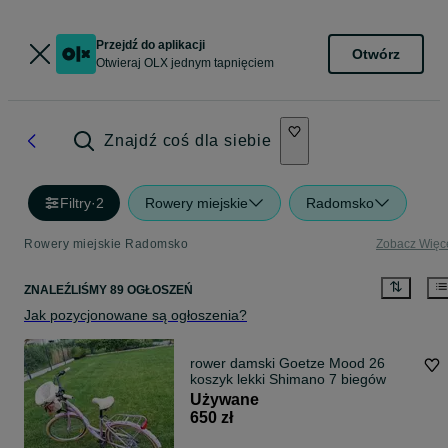
Przejdź do aplikacji
Otwórz
Otwieraj OLX jednym tapnięciem
Znajdź coś dla siebie
Filtry
·
2
Rowery miejskie
Radomsko
Rowery miejskie Radomsko
Zobacz Więc
ZNALEŹLIŚMY 89 OGŁOSZEŃ
Jak pozycjonowane są ogłoszenia?
rower damski Goetze Mood 26
koszyk lekki Shimano 7 biegów
Używane
650 zł