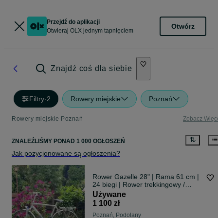
Przejdź do aplikacji
Otwórz
Otwieraj OLX jednym tapnięciem
Znajdź coś dla siebie
Filtry
·
2
Rowery miejskie
Poznań
Rowery miejskie Poznań
Zobacz Więc
ZNALEŹLIŚMY
PONAD
1 000 OGŁOSZEŃ
Jak pozycjonowane są ogłoszenia?
Rower Gazelle 28" | Rama 61 cm |
24 biegi | Rower trekkingowy /
miejski używany
Używane
1 100 zł
Poznań, Podolany