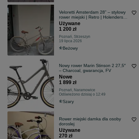
Veloretti Amsterdam 28” – stylowy
rower miejski | Retro | Holenderski |
Aluminium
Używane
1 200 zł
Poznań, Strzeszyn
19 lipca 2026
Beżowy
Nowy rower Marin Stinson 2 27,5″
– Charcoal, gwarancja, FV
Nowe
1 899 zł
Poznań, Naramowice
Odświeżono dzisiaj o 12:49
Szary
Rower miejski damka dla osoby
doroslej
Używane
270 zł