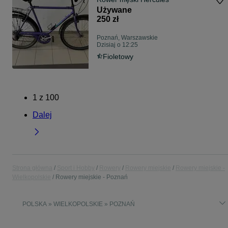
Używane
250 zł
Poznań, Warszawskie
Dzisiaj o 12:25
Fioletowy
1
z
100
Dalej
Strona główna
Sport i Hobby
Rowery
Rowery miejskie
Rowery miejskie -
Wielkopolskie
Rowery miejskie - Poznań
POLSKA » WIELKOPOLSKIE » POZNAŃ