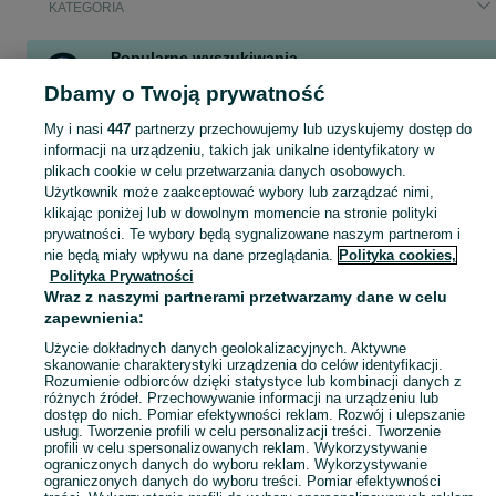
KATEGORIA
Popularne wyszukiwania
kross
rower miejski damski
rower trójkołowy
rower
Dbamy o Twoją prywatność
batavus
My i nasi
447
partnerzy przechowujemy lub uzyskujemy dostęp do
informacji na urządzeniu, takich jak unikalne identyfikatory w
plikach cookie w celu przetwarzania danych osobowych.
Zobacz Więc
Sprzedaż rowerów miejskich Poznań ▶️ Aktualne oferty nowe i używane ✅ Szeroki wybór produktów w najlepszych cenach ✌ Sprawdź oferty na OLX.pl!
Użytkownik może zaakceptować wybory lub zarządzać nimi,
klikając poniżej lub w dowolnym momencie na stronie polityki
prywatności. Te wybory będą sygnalizowane naszym partnerom i
Mapa kategorii
nie będą miały wpływu na dane przeglądania.
Polityka cookies,
Mapa miejscowości
Polityka Prywatności
Mapa ministron
Wraz z naszymi partnerami przetwarzamy dane w celu
zapewnienia:
Popularne wyszukiwania
Użycie dokładnych danych geolokalizacyjnych. Aktywne
skanowanie charakterystyki urządzenia do celów identyfikacji.
Rozumienie odbiorców dzięki statystyce lub kombinacji danych z
różnych źródeł. Przechowywanie informacji na urządzeniu lub
dostęp do nich. Pomiar efektywności reklam. Rozwój i ulepszanie
usług. Tworzenie profili w celu personalizacji treści. Tworzenie
profili w celu spersonalizowanych reklam. Wykorzystywanie
ograniczonych danych do wyboru reklam. Wykorzystywanie
ograniczonych danych do wyboru treści. Pomiar efektywności