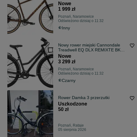
Nowe
1 999 zł
Poznań, Naramowice
Odświeżono dzisiaj o 11:32
Inny
Nowy rower miejski Cannondale
Treadwell EQ DLX REMIXTE BKM,
gwar., FV
Nowe
3 299 zł
Poznań, Naramowice
Odświeżono dzisiaj o 11:32
Czarny
Rower Damka 3 przerzutki
Uszkodzone
50 zł
Poznań, Rataje
05 sierpnia 2026