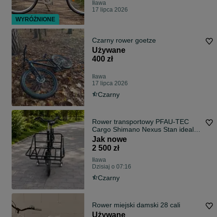
Iława
17 lipca 2026
WYRÓŻNIONE
Czarny rower goetze
Używane
400 zł
Iława
17 lipca 2026
Czarny
Rower transportowy PFAU-TEC
Cargo Shimano Nexus Stan idealny
Niemcy
Jak nowe
2 500 zł
Iława
Dzisiaj o 07:16
Czarny
Rower miejski damski 28 cali
Używane