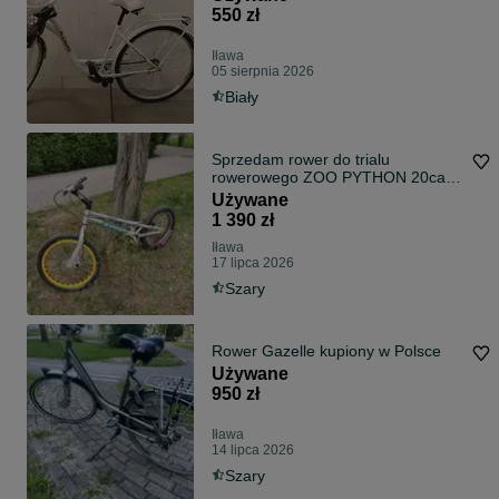
550 zł
Iława
05 sierpnia 2026
Biały
Sprzedam rower do trialu
rowerowego ZOO PYTHON 20cali
trialowka trialowy trial mod Magura
Używane
HS33
1 390 zł
Iława
17 lipca 2026
Szary
Rower Gazelle kupiony w Polsce
Używane
950 zł
Iława
14 lipca 2026
Szary