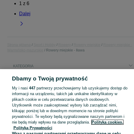
1
z
6
Dalej
Strona główna
Sport i Hobby
Rowery
Rowery miejskie
Rowery miejskie -
Warmińsko-mazurskie
Rowery miejskie - Iława
KATEGORIA
Dbamy o Twoją prywatność
Popularne wyszukiwania
rower z przerzutkami w piaście
My i nasi
447
partnerzy przechowujemy lub uzyskujemy dostęp do
informacji na urządzeniu, takich jak unikalne identyfikatory w
plikach cookie w celu przetwarzania danych osobowych.
Zobacz Więc
Użytkownik może zaakceptować wybory lub zarządzać nimi,
Sprzedaż rowerów miejskich Iława ▶️ Aktualne oferty nowe i używane ✅ Szeroki wybór produktów w najlepszych cenach ✌ Sprawdź oferty na OLX.pl!
klikając poniżej lub w dowolnym momencie na stronie polityki
prywatności. Te wybory będą sygnalizowane naszym partnerom i
Mapa kategorii
nie będą miały wpływu na dane przeglądania.
Polityka cookies,
Polityka Prywatności
Mapa miejscowości
Wraz z naszymi partnerami przetwarzamy dane w celu