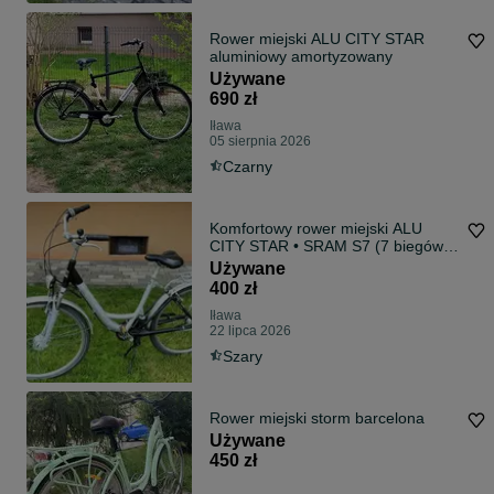
Rower miejski ALU CITY STAR
aluminiowy amortyzowany
Używane
690 zł
Iława
05 sierpnia 2026
Czarny
Komfortowy rower miejski ALU
CITY STAR • SRAM S7 (7 biegów) •
Koła 28
Używane
400 zł
Iława
22 lipca 2026
Szary
Rower miejski storm barcelona
Używane
450 zł