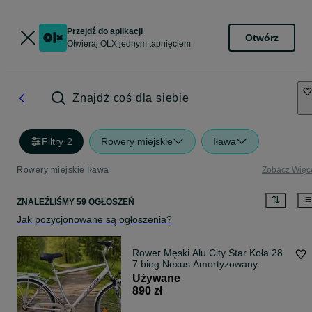
Przejdź do aplikacji
Otwórz
Otwieraj OLX jednym tapnięciem
Znajdź coś dla siebie
Filtry
·
2
Rowery miejskie
Iława
Rowery miejskie Iława
Zobacz Więc
ZNALEŹLIŚMY 59 OGŁOSZEŃ
Jak pozycjonowane są ogłoszenia?
Rower Męski Alu City Star Koła 28
7 bieg Nexus Amortyzowany
Używane
890 zł