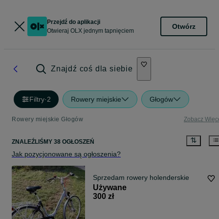
Przejdź do aplikacji
Otwórz
Otwieraj OLX jednym tapnięciem
Znajdź coś dla siebie
Filtry
·
2
Rowery miejskie
Głogów
Rowery miejskie Głogów
Zobacz Więc
ZNALEŹLIŚMY 38 OGŁOSZEŃ
Jak pozycjonowane są ogłoszenia?
Sprzedam rowery holenderskie
Używane
300 zł