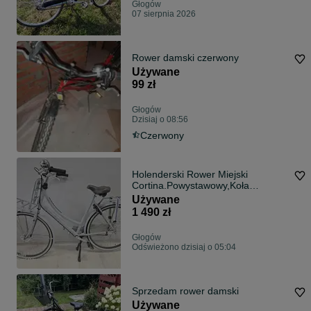
Głogów
07 sierpnia 2026
Rower damski czerwony
Używane
99 zł
Głogów
Dzisiaj o 08:56
Czerwony
Holenderski Rower Miejski
Cortina.Powystawowy,Koła
28''Rama 57cm.
Używane
1 490 zł
Głogów
Odświeżono dzisiaj o 05:04
Sprzedam rower damski
Używane