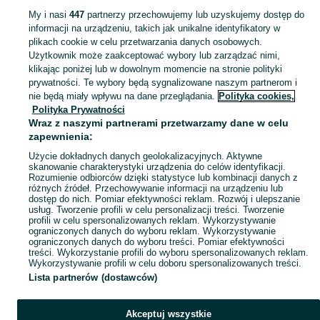
My i nasi
447
partnerzy przechowujemy lub uzyskujemy dostęp do
informacji na urządzeniu, takich jak unikalne identyfikatory w
KATEGORIA
plikach cookie w celu przetwarzania danych osobowych.
Użytkownik może zaakceptować wybory lub zarządzać nimi,
Zobacz Więc
Sprzedaż rowerów miejskich Głogów ▶️ Aktualne oferty nowe i używane ✅ Szeroki wybór produktów w najlepszych cenach ✌ Sprawdź oferty na OLX.pl!
klikając poniżej lub w dowolnym momencie na stronie polityki
prywatności. Te wybory będą sygnalizowane naszym partnerom i
nie będą miały wpływu na dane przeglądania.
Polityka cookies,
Mapa kategorii
Polityka Prywatności
Mapa miejscowości
Wraz z naszymi partnerami przetwarzamy dane w celu
zapewnienia:
Mapa ministron
Użycie dokładnych danych geolokalizacyjnych. Aktywne
Popularne wyszukiwania
skanowanie charakterystyki urządzenia do celów identyfikacji.
Rozumienie odbiorców dzięki statystyce lub kombinacji danych z
różnych źródeł. Przechowywanie informacji na urządzeniu lub
dostęp do nich. Pomiar efektywności reklam. Rozwój i ulepszanie
usług. Tworzenie profili w celu personalizacji treści. Tworzenie
profili w celu spersonalizowanych reklam. Wykorzystywanie
ograniczonych danych do wyboru reklam. Wykorzystywanie
ograniczonych danych do wyboru treści. Pomiar efektywności
treści. Wykorzystanie profili do wyboru spersonalizowanych reklam.
Wykorzystywanie profili w celu doboru spersonalizowanych treści.
Lista partnerów (dostawców)
Akceptuj wszystkie