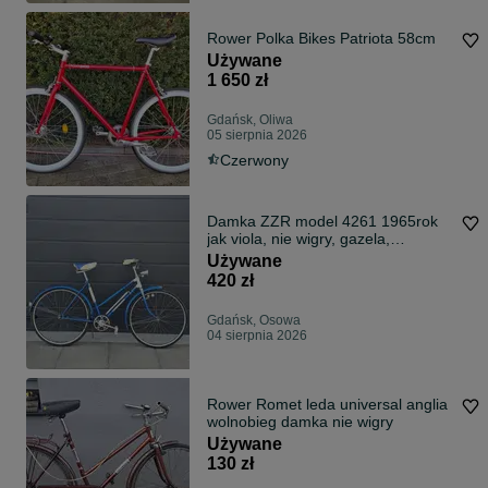
Rower Polka Bikes Patriota 58cm
Używane
1 650 zł
Gdańsk, Oliwa
05 sierpnia 2026
Czerwony
Damka ZZR model 4261 1965rok
jak viola, nie wigry, gazela,
universal, tyler
Używane
420 zł
Gdańsk, Osowa
04 sierpnia 2026
Rower Romet leda universal anglia
wolnobieg damka nie wigry
Używane
130 zł