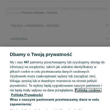
Strona główna
Sport i Hobby
Rowery
Rowery miejskie
Rowery miejskie -
Pomorskie
Rowery miejskie - Gdańsk
POLSKA » POMORSKIE » GDAŃSK
KATEGORIA
Popularne wyszukiwania
Dbamy o Twoją prywatność
rower damski riverside
rower
My i nasi
447
partnerzy przechowujemy lub uzyskujemy dostęp do
informacji na urządzeniu, takich jak unikalne identyfikatory w
Zobacz Więc
Sprzedaż rowerów miejskich Gdańsk ▶️ Aktualne oferty nowe i używane ✅ Szeroki wybór produktów w najlepszych cenach ✌ Sprawdź oferty na OLX.pl!
plikach cookie w celu przetwarzania danych osobowych.
Użytkownik może zaakceptować wybory lub zarządzać nimi,
klikając poniżej lub w dowolnym momencie na stronie polityki
Mapa kategorii
prywatności. Te wybory będą sygnalizowane naszym partnerom i
nie będą miały wpływu na dane przeglądania.
Polityka cookies,
Mapa miejscowości
Polityka Prywatności
Mapa ministron
Wraz z naszymi partnerami przetwarzamy dane w celu
Popularne wyszukiwania
zapewnienia: