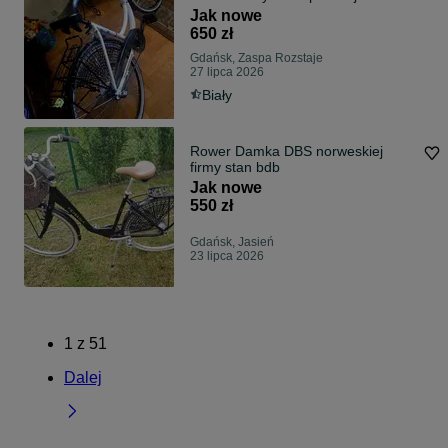
pomorskie
Jak nowe
650 zł
Gdańsk, Zaspa Rozstaje
27 lipca 2026
Biały
Rower Damka DBS norweskiej
firmy stan bdb
Jak nowe
550 zł
Gdańsk, Jasień
23 lipca 2026
1
z
51
Dalej