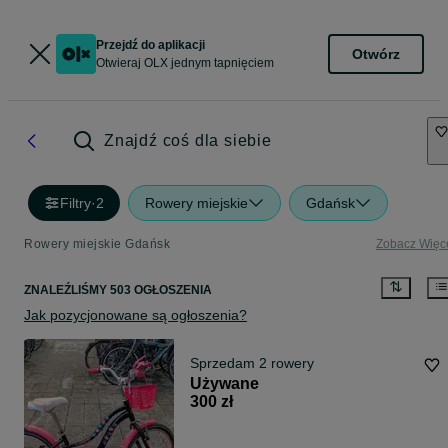
Przejdź do aplikacji
Otwórz
Otwieraj OLX jednym tapnięciem
Znajdź coś dla siebie
Filtry
·
2
Rowery miejskie
Gdańsk
Rowery miejskie Gdańsk
Zobacz Więc
ZNALEŹLIŚMY 503 OGŁOSZENIA
Jak pozycjonowane są ogłoszenia?
Sprzedam 2 rowery
Używane
300 zł