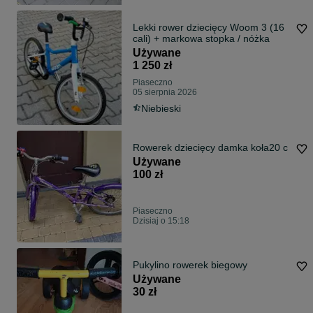
Lekki rower dziecięcy Woom 3 (16
cali) + markowa stopka / nóżka
Używane
1 250 zł
Piaseczno
05 sierpnia 2026
Niebieski
Rowerek dziecięcy damka koła20 c
Używane
100 zł
Piaseczno
Dzisiaj o 15:18
Pukylino rowerek biegowy
Używane
30 zł