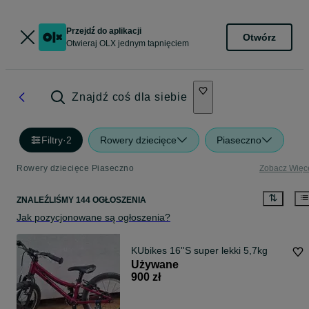
Przejdź do aplikacji
Otwórz
Otwieraj OLX jednym tapnięciem
Znajdź coś dla siebie
Filtry
·
2
Rowery dziecięce
Piaseczno
Rowery dziecięce Piaseczno
Zobacz Więc
ZNALEŹLIŚMY 144 OGŁOSZENIA
Jak pozycjonowane są ogłoszenia?
KUbikes 16''S super lekki 5,7kg
Używane
900 zł