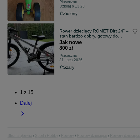
Piaseczno
Dzisiaj o 13:23
Zielony
Rower dziecięcy ROMET Dirt 24" –
stan bardzo dobry, gotowy do
jazdy!
Jak nowe
800 zł
Piaseczno
31 lipca 2026
Szary
1
z
15
Dalej
Strona główna
Sport i Hobby
Rowery
Rowery dziecięce
Rowery dziecięce