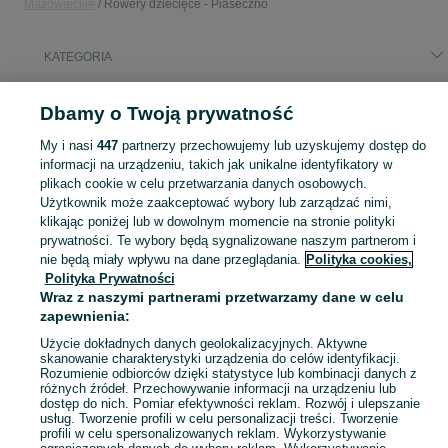
Mazowieckie
Rowery dziecięce - Piaseczno
KATEGORIA
Popularne wyszukiwania
Dbamy o Twoją prywatność
btwin 14
rower woom 20 cali
rower dziecięcy 16
My i nasi
447
partnerzy przechowujemy lub uzyskujemy dostęp do
rower woom 4
rower dziecięcy 20
informacji na urządzeniu, takich jak unikalne identyfikatory w
plikach cookie w celu przetwarzania danych osobowych.
Użytkownik może zaakceptować wybory lub zarządzać nimi,
Zobacz Więc
Sprzedaż rowerów dziecięcych Piaseczno ▶️ Nowe i używane oferty ✅ Szeroki wybór produktów w atrakcyjnych cenach ✌ Znajdź ogłoszenia na OLX.pl!
klikając poniżej lub w dowolnym momencie na stronie polityki
prywatności. Te wybory będą sygnalizowane naszym partnerom i
nie będą miały wpływu na dane przeglądania.
Polityka cookies,
Mapa kategorii
Polityka Prywatności
Mapa miejscowości
Wraz z naszymi partnerami przetwarzamy dane w celu
Mapa ministron
zapewnienia:
Popularne wyszukiwania
Użycie dokładnych danych geolokalizacyjnych. Aktywne
skanowanie charakterystyki urządzenia do celów identyfikacji.
Rozumienie odbiorców dzięki statystyce lub kombinacji danych z
różnych źródeł. Przechowywanie informacji na urządzeniu lub
dostęp do nich. Pomiar efektywności reklam. Rozwój i ulepszanie
usług. Tworzenie profili w celu personalizacji treści. Tworzenie
profili w celu spersonalizowanych reklam. Wykorzystywanie