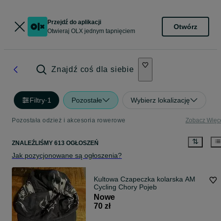
Przejdź do aplikacji
Otwórz
Otwieraj OLX jednym tapnięciem
Znajdź coś dla siebie
Filtry
·
1
Pozostałe
Wybierz lokalizację
Pozostała odzież i akcesoria rowerowe
Zobacz Więc
ZNALEŹLIŚMY 613 OGŁOSZEŃ
Jak pozycjonowane są ogłoszenia?
Kultowa Czapeczka kolarska AM
Cycling Chory Pojeb
Nowe
70 zł