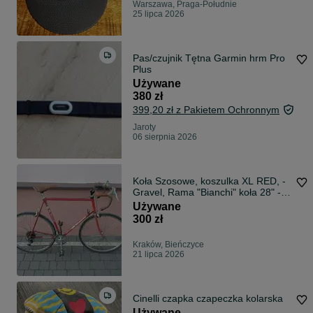
Warszawa, Praga-Południe
25 lipca 2026
Pas/czujnik Tętna Garmin hrm Pro
Plus
Używane
380 zł
399,20 zł z Pakietem Ochronnym
Jaroty
06 sierpnia 2026
Koła Szosowe, koszulka XL RED, -
Gravel, Rama "Bianchi" koła 28" -
59r
Używane
300 zł
Kraków, Bieńczyce
21 lipca 2026
Cinelli czapka czapeczka kolarska
Używane