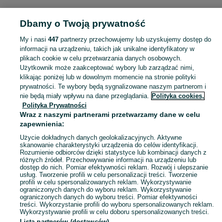
POLSKA
Dbamy o Twoją prywatność
My i nasi
447
partnerzy przechowujemy lub uzyskujemy dostęp do
KATEGORIA
informacji na urządzeniu, takich jak unikalne identyfikatory w
plikach cookie w celu przetwarzania danych osobowych.
Użytkownik może zaakceptować wybory lub zarządzać nimi,
Zobacz Więc
Sprzedaż pozostałej odzieży i obuwia rowerowego w Polsce ▶️ Nowe i używane ✅ Szeroki wybór w najlepszych cenach ✌ Znajdź ogłoszenia na OLX.pl!
klikając poniżej lub w dowolnym momencie na stronie polityki
prywatności. Te wybory będą sygnalizowane naszym partnerom i
nie będą miały wpływu na dane przeglądania.
Polityka cookies,
Mapa kategorii
Polityka Prywatności
Mapa miejscowości
Wraz z naszymi partnerami przetwarzamy dane w celu
zapewnienia:
Mapa ministron
Użycie dokładnych danych geolokalizacyjnych. Aktywne
Popularne wyszukiwania
skanowanie charakterystyki urządzenia do celów identyfikacji.
Rozumienie odbiorców dzięki statystyce lub kombinacji danych z
różnych źródeł. Przechowywanie informacji na urządzeniu lub
dostęp do nich. Pomiar efektywności reklam. Rozwój i ulepszanie
usług. Tworzenie profili w celu personalizacji treści. Tworzenie
profili w celu spersonalizowanych reklam. Wykorzystywanie
ograniczonych danych do wyboru reklam. Wykorzystywanie
ograniczonych danych do wyboru treści. Pomiar efektywności
treści. Wykorzystanie profili do wyboru spersonalizowanych reklam.
Wykorzystywanie profili w celu doboru spersonalizowanych treści.
Lista partnerów (dostawców)