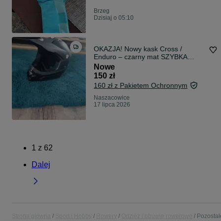
Brzeg
Dzisiaj o 05:10
OKAZJA! Nowy kask Cross /
Enduro – czarny mat SZYBKA
WYSYŁKA
Nowe
150 zł
160 zł z Pakietem Ochronnym
Naszacowice
17 lipca 2026
1
z
62
Dalej
Strona główna
Sport i Hobby
Rowery
Odzież i obuwie rowerowe
Pozostał