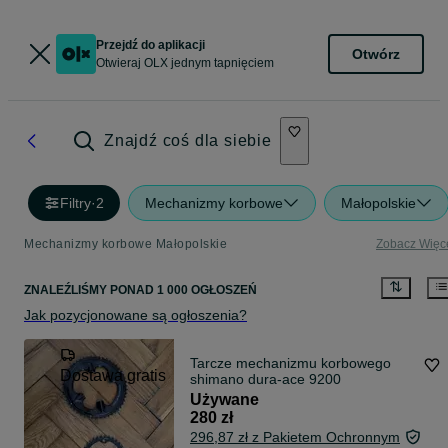
Przejdź do aplikacji
Otwórz
Otwieraj OLX jednym tapnięciem
Znajdź coś dla siebie
Filtry
·
2
Mechanizmy korbowe
Małopolskie
Mechanizmy korbowe Małopolskie
Zobacz Więc
ZNALEŹLIŚMY
PONAD
1 000 OGŁOSZEŃ
Jak pozycjonowane są ogłoszenia?
Tarcze mechanizmu korbowego
Dostawa gratis
shimano dura-ace 9200
Używane
280 zł
296,87 zł z Pakietem Ochronnym