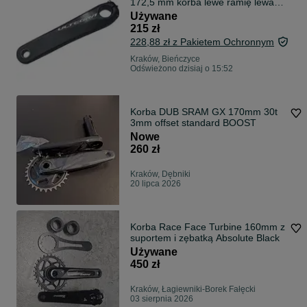
172,5 mm korba lewe ramię lewa
172,5mm
Używane
215 zł
228,88 zł z Pakietem Ochronnym
Kraków, Bieńczyce
Odświeżono dzisiaj o 15:52
Korba DUB SRAM GX 170mm 30t
3mm offset standard BOOST
Nowe
260 zł
Kraków, Dębniki
20 lipca 2026
Korba Race Face Turbine 160mm z
suportem i zębatką Absolute Black
Używane
450 zł
Kraków, Łagiewniki-Borek Fałęcki
03 sierpnia 2026