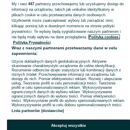
KATEGORIA
My i nasi
447
partnerzy przechowujemy lub uzyskujemy dostęp do
informacji na urządzeniu, takich jak unikalne identyfikatory w
plikach cookie w celu przetwarzania danych osobowych.
Zobacz Więc
Sprzedaż mechanizmów korbowych Małopolskie ▶️ Nowe i używane oferty ✅ Szeroki wybór produktów w atrakcyjnych cenach ✌ Znajdź ogłoszenia na OLX.pl!
Użytkownik może zaakceptować wybory lub zarządzać nimi,
klikając poniżej lub w dowolnym momencie na stronie polityki
prywatności. Te wybory będą sygnalizowane naszym partnerom i
Mapa kategorii
nie będą miały wpływu na dane przeglądania.
Polityka cookies,
Mapa miejscowości
Polityka Prywatności
Wraz z naszymi partnerami przetwarzamy dane w celu
Mapa ministron
zapewnienia:
Popularne wyszukiwania
Użycie dokładnych danych geolokalizacyjnych. Aktywne
skanowanie charakterystyki urządzenia do celów identyfikacji.
Rozumienie odbiorców dzięki statystyce lub kombinacji danych z
różnych źródeł. Przechowywanie informacji na urządzeniu lub
dostęp do nich. Pomiar efektywności reklam. Rozwój i ulepszanie
usług. Tworzenie profili w celu personalizacji treści. Tworzenie
profili w celu spersonalizowanych reklam. Wykorzystywanie
ograniczonych danych do wyboru reklam. Wykorzystywanie
ograniczonych danych do wyboru treści. Pomiar efektywności
treści. Wykorzystanie profili do wyboru spersonalizowanych reklam.
Wykorzystywanie profili w celu doboru spersonalizowanych treści.
Lista partnerów (dostawców)
Akceptuj wszystkie