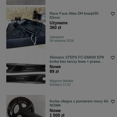
Race Face Atlas DH bsa/pf30
83mm
Używane
360 zł
Zakopane
08 sierpnia 2026
Shimano STEPS FC-EM600 EP8
korba bez tarczy lewa + prawa
170mm
Nowe
89 zł
Węgrzce Wielkie
Dzisiaj o 12:22
Korba ultegra z pomiarem mocy 4iii
NOWA
Nowe
1 000 zł