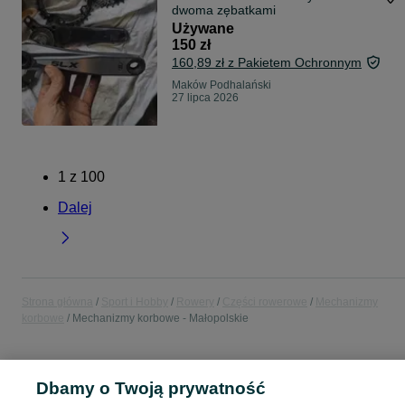
dwoma zębatkami
Używane
150 zł
160,89 zł z Pakietem Ochronnym
Maków Podhalański
27 lipca 2026
1
z
100
Dalej
Strona główna
Sport i Hobby
Rowery
Części rowerowe
Mechanizmy
korbowe
Mechanizmy korbowe - Małopolskie
POLSKA » MAŁOPOLSKIE
Dbamy o Twoją prywatność