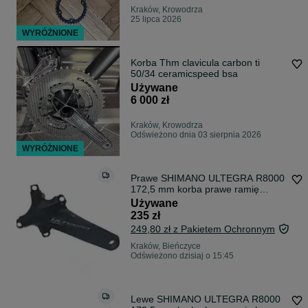
Kraków, Krowodrza
25 lipca 2026
WYRÓŻNIONE
Korba Thm clavicula carbon ti
50/34 ceramicspeed bsa
Używane
6 000 zł
Kraków, Krowodrza
Odświeżono dnia 03 sierpnia 2026
WYRÓŻNIONE
Prawe SHIMANO ULTEGRA R8000
172,5 mm korba prawe ramię
prawa 172,5mm
Używane
235 zł
249,80 zł z Pakietem Ochronnym
Kraków, Bieńczyce
Odświeżono dzisiaj o 15:45
Lewe SHIMANO ULTEGRA R8000