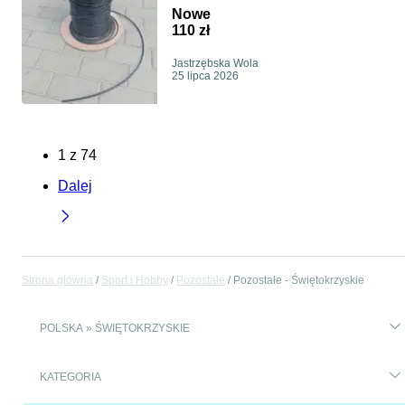
Nowe
110 zł
Jastrzębska Wola
25 lipca 2026
1
z
74
Dalej
Strona główna
Sport i Hobby
Pozostałe
Pozostałe - Świętokrzyskie
POLSKA » ŚWIĘTOKRZYSKIE
KATEGORIA