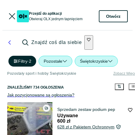
Przejdź do aplikacji
Otwórz
Otwieraj OLX jednym tapnięciem
Znajdź coś dla siebie
Filtry
·
2
Pozostałe
Świętokrzyskie
Pozostały sport i hobby Świętokrzyskie
Zobacz Więc
ZNALEŹLIŚMY 734 OGŁOSZENIA
Jak pozycjonowane są ogłoszenia?
Sprzedam zestaw podium pep
Używane
600 zł
628 zł z Pakietem Ochronnym