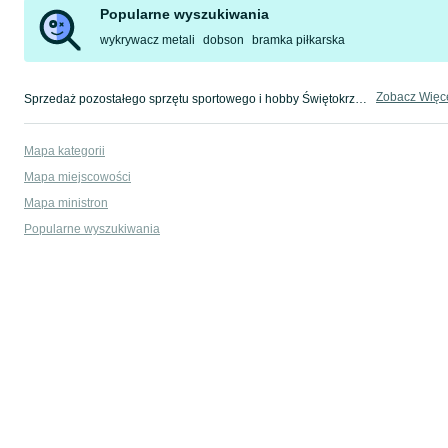
Popularne wyszukiwania
wykrywacz metali
dobson
bramka piłkarska
Zobacz Więc
Sprzedaż pozostałego sprzętu sportowego i hobby Świętokrzyskie ▶️ Nowe i używane ✅ Szeroki wybór w najlepszych cenach ✌ Znajdź ogłoszenia na OLX.pl!
Mapa kategorii
Mapa miejscowości
Mapa ministron
Popularne wyszukiwania