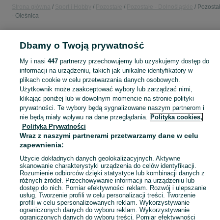
Strona główna
Sport i Hobby
Pozostałe
Pozostałe - Dolnośląskie
Pozosta
- Oleśnica
POLSKA » DOLNOŚLĄSKIE » OLEŚNICA
Dbamy o Twoją prywatność
My i nasi
447
partnerzy przechowujemy lub uzyskujemy dostęp do
KATEGORIA
informacji na urządzeniu, takich jak unikalne identyfikatory w
plikach cookie w celu przetwarzania danych osobowych.
Użytkownik może zaakceptować wybory lub zarządzać nimi,
Zobacz Więc
Sprzedaż pozostałego sprzętu sportowego i hobby Oleśnica ▶️ Nowe i używane ✅ Szeroki wybór w najlepszych cenach ✌ Znajdź ogłoszenia na OLX.pl!
klikając poniżej lub w dowolnym momencie na stronie polityki
prywatności. Te wybory będą sygnalizowane naszym partnerom i
nie będą miały wpływu na dane przeglądania.
Polityka cookies,
Mapa kategorii
Polityka Prywatności
Mapa miejscowości
Wraz z naszymi partnerami przetwarzamy dane w celu
Mapa ministron
zapewnienia:
Popularne wyszukiwania
Użycie dokładnych danych geolokalizacyjnych. Aktywne
skanowanie charakterystyki urządzenia do celów identyfikacji.
Rozumienie odbiorców dzięki statystyce lub kombinacji danych z
różnych źródeł. Przechowywanie informacji na urządzeniu lub
dostęp do nich. Pomiar efektywności reklam. Rozwój i ulepszanie
usług. Tworzenie profili w celu personalizacji treści. Tworzenie
profili w celu spersonalizowanych reklam. Wykorzystywanie
ograniczonych danych do wyboru reklam. Wykorzystywanie
ograniczonych danych do wyboru treści. Pomiar efektywności