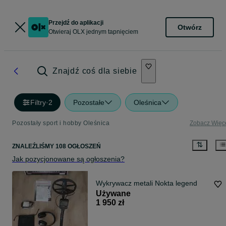
Przejdź do aplikacji
Otwórz
Otwieraj OLX jednym tapnięciem
Znajdź coś dla siebie
Filtry
·
2
Pozostałe
Oleśnica
Pozostały sport i hobby Oleśnica
Zobacz Więc
ZNALEŹLIŚMY 108 OGŁOSZEŃ
Jak pozycjonowane są ogłoszenia?
Wykrywacz metali Nokta legend
Używane
1 950 zł