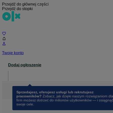
Przejdź do głównej części
Przejdź do stopki
Czat
Twoje konto
Dodaj ogłoszenie
Dla biznesu
opens in a new tab
Sprzedajesz, oferujesz usługi lub rekrutujesz
pracowników?
Zobacz, jak dzięki naszym rozwiązaniom dl
firm możesz dotrzeć do milionów użytkowników — i osiągną
swoje cele.