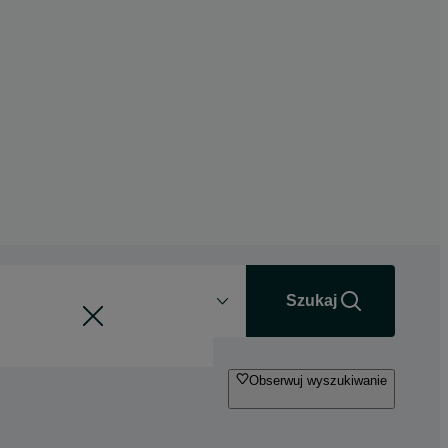
Odległość
+0 km
Szukaj
Obserwuj wyszukiwanie