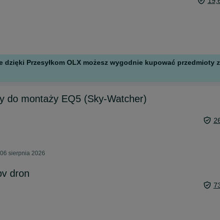
19,
 ale dzięki Przesyłkom OLX możesz wygodnie kupować przedmioty z 
y do montaży EQ5 (Sky-Watcher)
2
06 sierpnia 2026
fpv dron
7