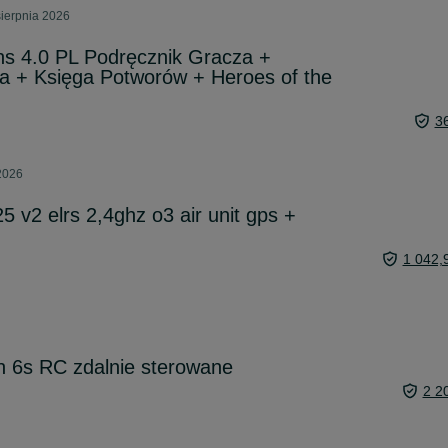
sierpnia 2026
 4.0 PL Podręcznik Gracza +
a + Księga Potworów + Heroes of the
3
 2026
5 v2 elrs 2,4ghz o3 air unit gps +
1 042,
n 6s RC zdalnie sterowane
2 2