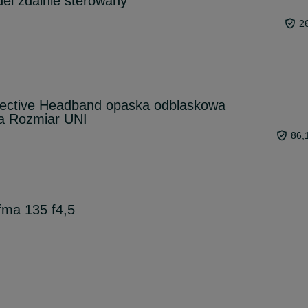
el zdalnie sterowany
2
flective Headband opaska odblaskowa
 Rozmiar UNI
86,
fma 135 f4,5