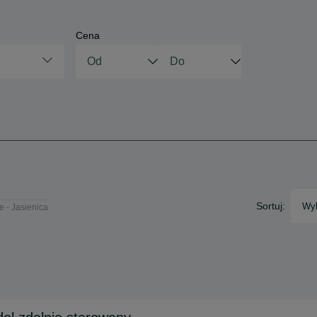
Cena
Sortuj:
Wyb
e - Jasienica