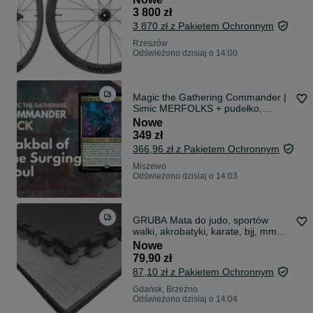
3 800 zł
3 870 zł z Pakietem Ochronnym
Rzeszów
Odświeżono dzisiaj o 14:00
Magic the Gathering Commander |
Simic MERFOLKS + pudełko,
koszulki
Nowe
349 zł
366,96 zł z Pakietem Ochronnym
Miszewo
Odświeżono dzisiaj o 14:03
GRUBA Mata do judo, sportów
walki, akrobatyki, karate, bjj, mma,
piankowa puzzle 4cm XXL duża
Nowe
1x1m tatami
79,90 zł
87,10 zł z Pakietem Ochronnym
Gdańsk, Brzeźno
Odświeżono dzisiaj o 14:04