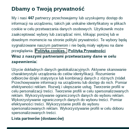
Dbamy o Twoją prywatność
Mapa kategorii
My i nasi
447
partnerzy przechowujemy lub uzyskujemy dostęp do
Mapa miejscowości
informacji na urządzeniu, takich jak unikalne identyfikatory w plikach
Mapa ministron
cookie w celu przetwarzania danych osobowych. Użytkownik może
Popularne wyszukiwania
zaakceptować wybory lub zarządzać nimi, klikając poniżej lub w
dowolnym momencie na stronie polityki prywatności. Te wybory będą
sygnalizowane naszym partnerom i nie będą miały wpływu na dane
przeglądania.
Polityka cookies,
Polityka Prywatności
Wraz z naszymi partnerami przetwarzamy dane w celu
zapewnienia:
Użycie dokładnych danych geolokalizacyjnych. Aktywne skanowanie
charakterystyki urządzenia do celów identyfikacji. Rozumienie
odbiorców dzięki statystyce lub kombinacji danych z różnych źródeł.
Przechowywanie informacji na urządzeniu lub dostęp do nich. Pomiar
efektywności reklam. Rozwój i ulepszanie usług. Tworzenie profili w
celu personalizacji treści. Tworzenie profili w celu spersonalizowanych
reklam. Wykorzystywanie ograniczonych danych do wyboru reklam.
Wykorzystywanie ograniczonych danych do wyboru treści. Pomiar
efektywności treści. Wykorzystanie profili do wyboru
spersonalizowanych reklam. Wykorzystywanie profili w celu doboru
spersonalizowanych treści.
Lista partnerów (dostawców)