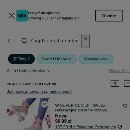
Przejdź do aplikacji
Otwórz
Otwieraj OLX jednym tapnięciem
Znajdź coś dla siebie
Filtry
·
2
Sport i Hobby
Niewiadów
Sport i Hobby Niewiadów
Zobacz Więc
ZNALEŹLIŚMY 1 OGŁOSZENIE
Jak pozycjonowane są ogłoszenia?
W SUPER CENIE!! - Wrotki
rekreacyjne srebrno-różowe
dziecięce ABEC7 NQ14198
Nowe
99,99 zł
107,99 zł z Pakietem Ochronnym