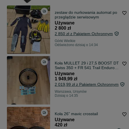
zestaw do nurkowania automat po
przeglądzie serwisowym
Używane
2 800 zł
2 850 zł z Pakietem Ochronnym
Górki Wielkie
Odświeżono dzisiaj o 14:34
Koła MULLET 29 i 27,5 BOOST DT
Swiss 350 + FR 541 Trail Enduro
FR DH
Używane
1 949,99 zł
2 019,99 zł z Pakietem Ochronnym
Warszawa, Ursynów
Dzisiaj o 14:35
Koła 26” mavic crosstail
Używane
420 zł