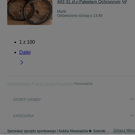
443,31 zł z Pakietem Ochronnym
Marki
Odświeżono dzisiaj o 13:49
1
z
100
Dalej
Strona główna
Sport i Hobby
Łódzkie
Niewiadów
SPORT I HOBBY
KATEGORIA
Zobacz Więc
Sprzedaż sprzętu sportowego i hobby Niewiadów ▶️ Szeroki wybór produktów ✅ Nowe i używane w atrakcyjnych cenach ✌ Sprawdź ogłoszenia na OLX.pl!