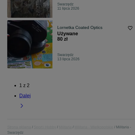
Swarzędz
11 lipca 2026
Lornetka Coated Optics
Używane
80 zł
Swarzędz
13 lipca 2026
1
z
2
Dalej
Strona główna
Sport i Hobby
Militaria
Militaria - Wielkopolskie
Militaria -
Swarzędz