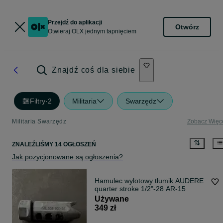
Przejdź do aplikacji
Otwórz
Otwieraj OLX jednym tapnięciem
Znajdź coś dla siebie
Filtry
·
2
Militaria
Swarzędz
Militaria Swarzędz
Zobacz Więc
ZNALEŹLIŚMY 14 OGŁOSZEŃ
Jak pozycjonowane są ogłoszenia?
Hamulec wylotowy tłumik AUDERE
quarter stroke 1/2"-28 AR-15
Używane
349 zł