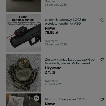
Swarzędz
05 sierpnia 2026
celownik laserowy LG02 do
pistoletu karabinka ASG
Nowe
79,95 zł
Swarzędz
02 sierpnia 2026
Zestaw kamizelka paszoszelki od
Novritsch, plecak Molle, wkład
hydracyjny i ładownice
Używane
275 zł
Swarzędz
26 lipca 2026
Mundur Polowy wzor 124/mon
Nowe