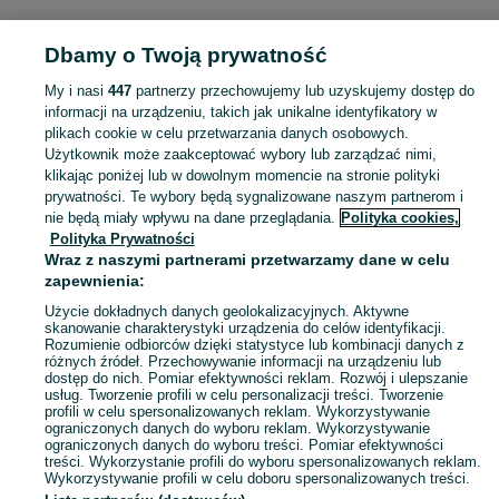
MILITARIA
Dbamy o Twoją prywatność
My i nasi
447
partnerzy przechowujemy lub uzyskujemy dostęp do
KATEGORIA
informacji na urządzeniu, takich jak unikalne identyfikatory w
plikach cookie w celu przetwarzania danych osobowych.
Użytkownik może zaakceptować wybory lub zarządzać nimi,
Zobacz Więc
Sprzedaż militariów Swarzędz ▶️ Aktualne oferty nowe i używane ✅ Szeroki wybór produktów w atrakcyjnych cenach ✌ Przeglądaj ogłoszenia na OLX.pl!
klikając poniżej lub w dowolnym momencie na stronie polityki
prywatności. Te wybory będą sygnalizowane naszym partnerom i
nie będą miały wpływu na dane przeglądania.
Polityka cookies,
Mapa kategorii
Polityka Prywatności
Mapa miejscowości
Wraz z naszymi partnerami przetwarzamy dane w celu
zapewnienia:
Mapa ministron
Użycie dokładnych danych geolokalizacyjnych. Aktywne
Popularne wyszukiwania
skanowanie charakterystyki urządzenia do celów identyfikacji.
Rozumienie odbiorców dzięki statystyce lub kombinacji danych z
różnych źródeł. Przechowywanie informacji na urządzeniu lub
dostęp do nich. Pomiar efektywności reklam. Rozwój i ulepszanie
usług. Tworzenie profili w celu personalizacji treści. Tworzenie
profili w celu spersonalizowanych reklam. Wykorzystywanie
ograniczonych danych do wyboru reklam. Wykorzystywanie
ograniczonych danych do wyboru treści. Pomiar efektywności
treści. Wykorzystanie profili do wyboru spersonalizowanych reklam.
Wykorzystywanie profili w celu doboru spersonalizowanych treści.