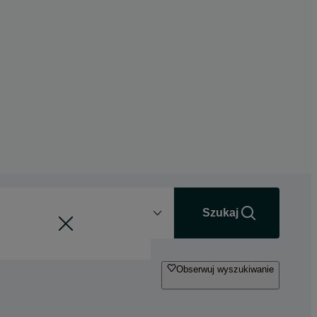
Odległość
+0 km
Szukaj
Obserwuj wyszukiwanie