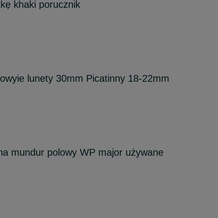
tkę khaki porucznik
owyie lunety 30mm Picatinny 18-22mm
na mundur polowy WP major używane