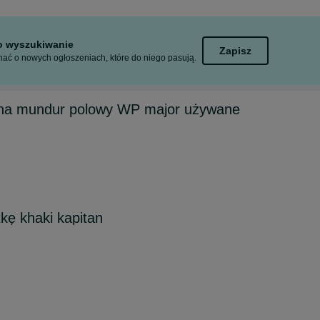
to wyszukiwanie
Zapisz
ać o nowych ogłoszeniach, które do niego pasują.
na mundur polowy WP major używane
kę khaki kapitan