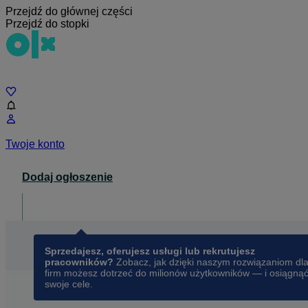
Przejdź do głównej części
Przejdź do stopki
Czat
Twoje konto
Dodaj ogłoszenie
Dla biznesu
opens in a new tab
Sprzedajesz, oferujesz usługi lub rekrutujesz
pracowników?
Zobacz, jak dzięki naszym rozwiązaniom dl
firm możesz dotrzeć do milionów użytkowników — i osiągną
swoje cele.