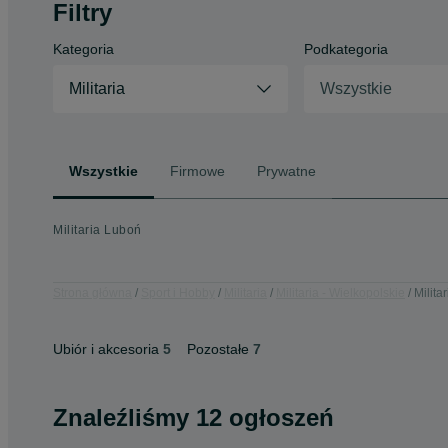
Filtry
Kategoria
Podkategoria
Militaria
Wszystkie
Wszystkie
Firmowe
Prywatne
Militaria Luboń
Strona główna
Sport i Hobby
Militaria
Militaria - Wielkopolskie
Milita
Ubiór i akcesoria
5
Pozostałe
7
Znaleźliśmy 12 ogłoszeń