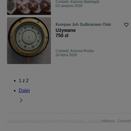
Czeladź, Kolonia Małobądź
03 sierpnia 2026
Kompas Joh Gulbransen Oslo
Używane
750 zł
Czeladź, Kolonia Rożka
26 lipca 2026
1
z
2
Dalej
Strona główna
Sport i Hobby
Militaria
Militaria - Śląskie
Militaria - Czeladź