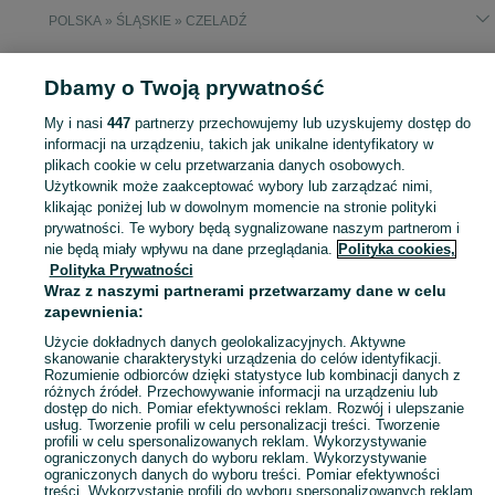
POLSKA » ŚLĄSKIE » CZELADŹ
MILITARIA
Dbamy o Twoją prywatność
My i nasi
447
partnerzy przechowujemy lub uzyskujemy dostęp do
KATEGORIA
informacji na urządzeniu, takich jak unikalne identyfikatory w
plikach cookie w celu przetwarzania danych osobowych.
Użytkownik może zaakceptować wybory lub zarządzać nimi,
Zobacz Więc
Sprzedaż militariów Czeladź ▶️ Aktualne oferty nowe i używane ✅ Szeroki wybór produktów w atrakcyjnych cenach ✌ Przeglądaj ogłoszenia na OLX.pl!
klikając poniżej lub w dowolnym momencie na stronie polityki
prywatności. Te wybory będą sygnalizowane naszym partnerom i
nie będą miały wpływu na dane przeglądania.
Polityka cookies,
Mapa kategorii
Polityka Prywatności
Mapa miejscowości
Wraz z naszymi partnerami przetwarzamy dane w celu
zapewnienia:
Mapa ministron
Popularne wyszukiwania
Użycie dokładnych danych geolokalizacyjnych. Aktywne
skanowanie charakterystyki urządzenia do celów identyfikacji.
Rozumienie odbiorców dzięki statystyce lub kombinacji danych z
różnych źródeł. Przechowywanie informacji na urządzeniu lub
dostęp do nich. Pomiar efektywności reklam. Rozwój i ulepszanie
usług. Tworzenie profili w celu personalizacji treści. Tworzenie
profili w celu spersonalizowanych reklam. Wykorzystywanie
ograniczonych danych do wyboru reklam. Wykorzystywanie
ograniczonych danych do wyboru treści. Pomiar efektywności
treści. Wykorzystanie profili do wyboru spersonalizowanych reklam.