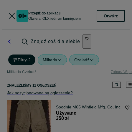
Przejdź do aplikacji
Otwórz
Otwieraj OLX jednym tapnięciem
Znajdź coś dla siebie
Filtry
·
2
Militaria
Czeladź
Militaria Czeladź
Zobacz Więc
ZNALEŹLIŚMY 11 OGŁOSZEŃ
Jak pozycjonowane są ogłoszenia?
Spodnie M65 Winfield Mfg. Co, Inc
Używane
350 zł