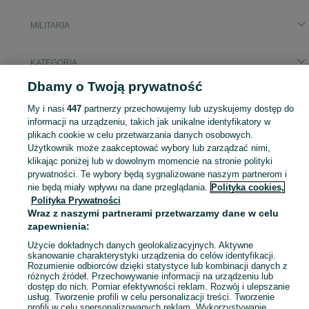
MILITARIA
KATEGORIA
Dbamy o Twoją prywatność
Popularne wyszukiwania
My i nasi
447
partnerzy przechowujemy lub uzyskujemy dostęp do
golebie
informacji na urządzeniu, takich jak unikalne identyfikatory w
plikach cookie w celu przetwarzania danych osobowych.
Użytkownik może zaakceptować wybory lub zarządzać nimi,
Zobacz Więc
Sprzedaż militariów Brodnica ▶️ Aktualne oferty nowe i używane ✅ Szeroki wybór produktów w atrakcyjnych cenach ✌ Przeglądaj ogłoszenia na OLX.pl!
klikając poniżej lub w dowolnym momencie na stronie polityki
prywatności. Te wybory będą sygnalizowane naszym partnerom i
nie będą miały wpływu na dane przeglądania.
Polityka cookies,
Mapa kategorii
Polityka Prywatności
Mapa miejscowości
Wraz z naszymi partnerami przetwarzamy dane w celu
Mapa ministron
zapewnienia:
Popularne wyszukiwania
Użycie dokładnych danych geolokalizacyjnych. Aktywne
skanowanie charakterystyki urządzenia do celów identyfikacji.
Rozumienie odbiorców dzięki statystyce lub kombinacji danych z
różnych źródeł. Przechowywanie informacji na urządzeniu lub
dostęp do nich. Pomiar efektywności reklam. Rozwój i ulepszanie
usług. Tworzenie profili w celu personalizacji treści. Tworzenie
profili w celu spersonalizowanych reklam. Wykorzystywanie