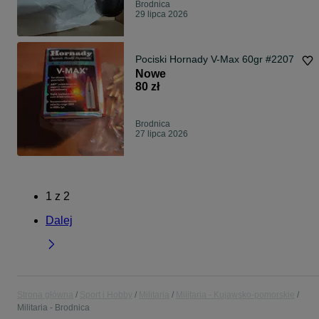
Brodnica
29 lipca 2026
Pociski Hornady V-Max 60gr #2207
Nowe
80 zł
Brodnica
27 lipca 2026
1
z
2
Dalej
Strona główna
Sport i Hobby
Militaria
Militaria - Kujawsko-pomorskie
Militaria - Brodnica