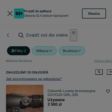
Przejdź do aplikacji
Otwórz
Otwieraj OLX jednym tapnięciem
Znajdź coś dla siebie
Filtry
·
2
Militaria
Brodnica
Militaria Brodnica
Zobacz Więc
ZNALEŹLIŚMY 20 OGŁOSZEŃ
Jak pozycjonowane są ogłoszenia?
Celownik Luneta termowizyjna
GOYOJO GRL-335
Używane
3 500 zł