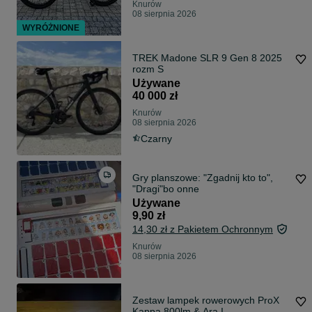
Knurów
08 sierpnia 2026
WYRÓŻNIONE
TREK Madone SLR 9 Gen 8 2025
rozm S
Używane
40 000 zł
Knurów
08 sierpnia 2026
Czarny
Gry planszowe: "Zgadnij kto to",
"Dragi"bo onne
Używane
9,90 zł
14,30 zł z Pakietem Ochronnym
Knurów
08 sierpnia 2026
Zestaw lampek rowerowych ProX
Kappa 800lm & Ara I