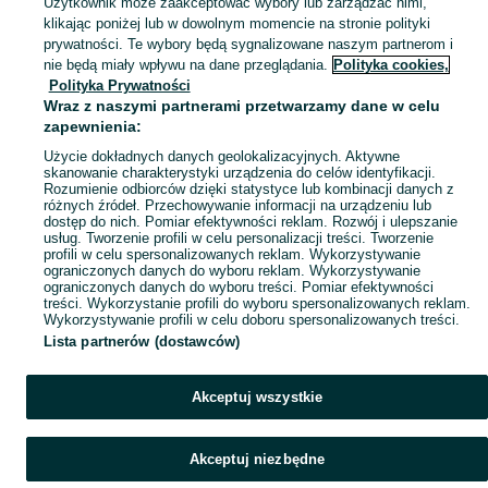
Użytkownik może zaakceptować wybory lub zarządzać nimi,
klikając poniżej lub w dowolnym momencie na stronie polityki
prywatności. Te wybory będą sygnalizowane naszym partnerom i
Mapa kategorii
nie będą miały wpływu na dane przeglądania.
Polityka cookies,
Mapa miejscowości
Polityka Prywatności
Wraz z naszymi partnerami przetwarzamy dane w celu
Mapa ministron
zapewnienia:
Popularne wyszukiwania
Użycie dokładnych danych geolokalizacyjnych. Aktywne
skanowanie charakterystyki urządzenia do celów identyfikacji.
Rozumienie odbiorców dzięki statystyce lub kombinacji danych z
różnych źródeł. Przechowywanie informacji na urządzeniu lub
dostęp do nich. Pomiar efektywności reklam. Rozwój i ulepszanie
usług. Tworzenie profili w celu personalizacji treści. Tworzenie
profili w celu spersonalizowanych reklam. Wykorzystywanie
ograniczonych danych do wyboru reklam. Wykorzystywanie
ograniczonych danych do wyboru treści. Pomiar efektywności
treści. Wykorzystanie profili do wyboru spersonalizowanych reklam.
Wykorzystywanie profili w celu doboru spersonalizowanych treści.
Lista partnerów (dostawców)
Akceptuj wszystkie
Akceptuj niezbędne