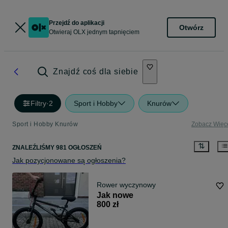
Przejdź do aplikacji
Otwórz
Otwieraj OLX jednym tapnięciem
Znajdź coś dla siebie
Filtry
·
2
Sport i Hobby
Knurów
Sport i Hobby Knurów
Zobacz Więc
ZNALEŹLIŚMY 981 OGŁOSZEŃ
Jak pozycjonowane są ogłoszenia?
Rower wyczynowy
Jak nowe
800 zł