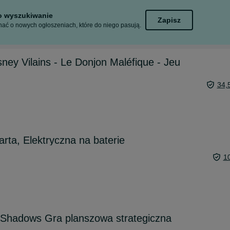
to wyszukiwanie
Zapisz
ać o nowych ogłoszeniach, które do niego pasują.
ney Vilains - Le Donjon Maléfique - Jeu
34,
rta, Elektryczna na baterie
1
Shadows Gra planszowa strategiczna