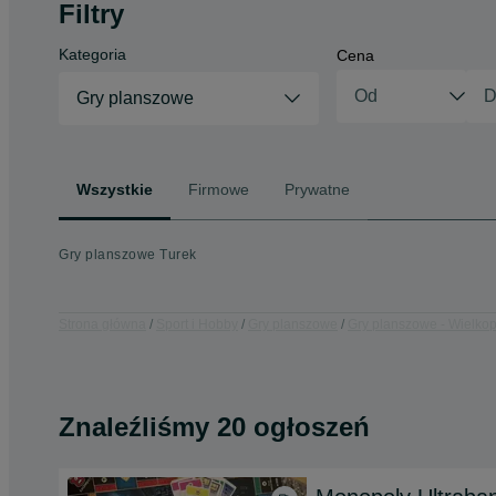
Filtry
Kategoria
Cena
Gry planszowe
Wszystkie
Firmowe
Prywatne
Gry planszowe Turek
Strona główna
Sport i Hobby
Gry planszowe
Gry planszowe - Wielkop
Znaleźliśmy 20 ogłoszeń