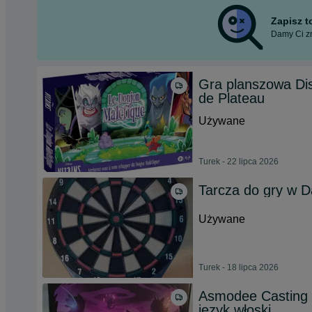
Zapisz 
Damy Ci zn
Gra planszowa Dis
de Plateau
Używane
Turek - 22 lipca 2026
Tarcza do gry w Da
Używane
Turek - 18 lipca 2026
Asmodee Casting 
język włoski