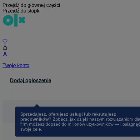
Przejdź do głównej części
Przejdź do stopki
Czat
Twoje konto
Dodaj ogłoszenie
Dla biznesu
opens in a new tab
Sprzedajesz, oferujesz usługi lub rekrutujesz
pracowników?
Zobacz, jak dzięki naszym rozwiązaniom dl
firm możesz dotrzeć do milionów użytkowników — i osiągną
swoje cele.