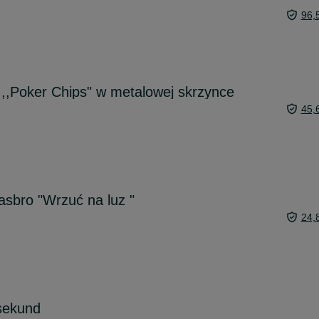
96,
,,Poker Chips" w metalowej skrzynce
45,
sbro "Wrzuć na luz "
24,
sekund