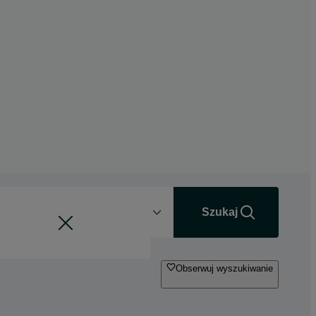
Odległość
+0 km
Szukaj
Obserwuj wyszukiwanie