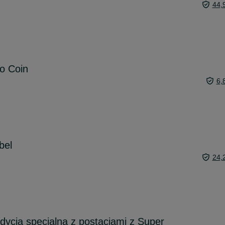
44,
o Coin
6,
bel
24,
dycja specjalna z postaciami z Super