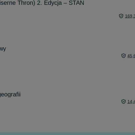
iserne Thron) 2. Edycja – STAN
169,
owy
45,
eografii
14,