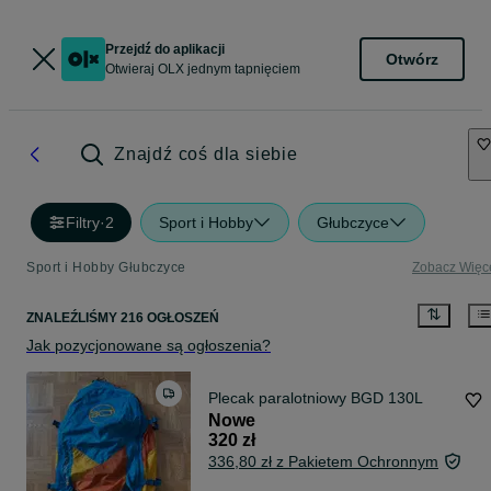
Przejdź do aplikacji
Otwórz
Otwieraj OLX jednym tapnięciem
Znajdź coś dla siebie
Filtry
·
2
Sport i Hobby
Głubczyce
Sport i Hobby Głubczyce
Zobacz Więc
ZNALEŹLIŚMY 216 OGŁOSZEŃ
Jak pozycjonowane są ogłoszenia?
Plecak paralotniowy BGD 130L
Nowe
320 zł
336,80 zł z Pakietem Ochronnym