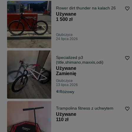
Rower dirt thunder na kalach 26
Używane
1 500 zł
Głubczyce
24 lipca 2026
Specialized p3
(title,shimano,maxxis,odi)
Używane
Zamienię
Głubczyce
13 lipca 2026
Różowy
Trampolina fitness z uchwytem
Używane
110 zł