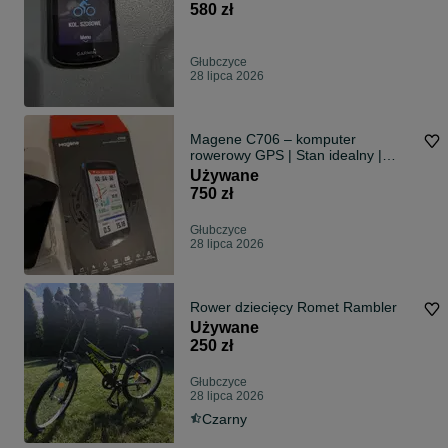
580 zł
Głubczyce
28 lipca 2026
Magene C706 – komputer
rowerowy GPS | Stan idealny |
Przebieg tylko 40 km
Używane
750 zł
Głubczyce
28 lipca 2026
Rower dziecięcy Romet Rambler
Używane
250 zł
Głubczyce
28 lipca 2026
Czarny