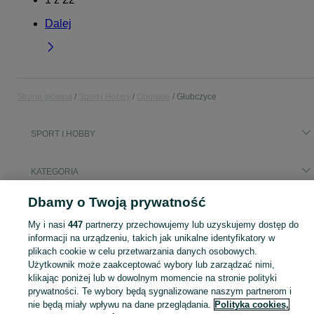
Dalej
Strona główna
Sport i Hobby
Opolskie
Głubczyce
SPORT I HOBBY
KATEGORIA
Dbamy o Twoją prywatność
Popularne wyszukiwania
rower gtix
My i nasi
447
partnerzy przechowujemy lub uzyskujemy dostęp do
informacji na urządzeniu, takich jak unikalne identyfikatory w
plikach cookie w celu przetwarzania danych osobowych.
Zobacz Więc
Sprzedaż sprzętu sportowego i hobby Głubczyce ▶️ Szeroki wybór produktów ✅ Nowe i używane w atrakcyjnych cenach ✌ Sprawdź ogłoszenia na OLX.pl!
Użytkownik może zaakceptować wybory lub zarządzać nimi,
klikając poniżej lub w dowolnym momencie na stronie polityki
prywatności. Te wybory będą sygnalizowane naszym partnerom i
Mapa kategorii
nie będą miały wpływu na dane przeglądania.
Polityka cookies,