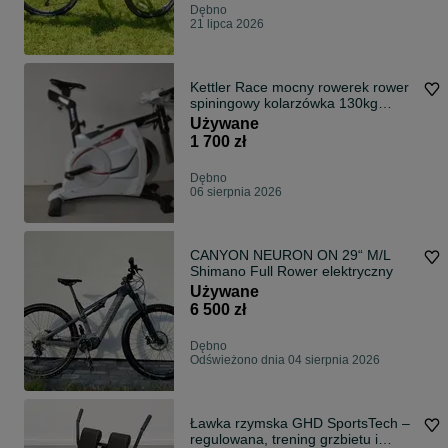
Dębno
21 lipca 2026
Kettler Race mocny rowerek rower
spiningowy kolarzówka 130kg
WYSYŁKA!
Używane
1 700 zł
Dębno
06 sierpnia 2026
CANYON NEURON ON 29“ M/L
Shimano Full Rower elektryczny
Używane
6 500 zł
Dębno
Odświeżono dnia 04 sierpnia 2026
Ławka rzymska GHD SportsTech –
regulowana, trening grzbietu i