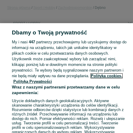
Strona główna
Sport i Hobby
Zachodniopomorskie
Dębno
SPORT I HOBBY
Dbamy o Twoją prywatność
KATEGORIA
My i nasi
447
partnerzy przechowujemy lub uzyskujemy dostęp do
informacji na urządzeniu, takich jak unikalne identyfikatory w
plikach cookie w celu przetwarzania danych osobowych.
Zobacz Więc
Sprzedaż sprzętu sportowego i hobby Dębno ▶️ Szeroki wybór produktów ✅ Nowe i używane w atrakcyjnych cenach ✌ Sprawdź ogłoszenia na OLX.pl!
Użytkownik może zaakceptować wybory lub zarządzać nimi,
klikając poniżej lub w dowolnym momencie na stronie polityki
Mapa kategorii
prywatności. Te wybory będą sygnalizowane naszym partnerom i
nie będą miały wpływu na dane przeglądania.
Polityka cookies,
Mapa miejscowości
Polityka Prywatności
Mapa ministron
Wraz z naszymi partnerami przetwarzamy dane w celu
zapewnienia:
Popularne wyszukiwania
Użycie dokładnych danych geolokalizacyjnych. Aktywne
skanowanie charakterystyki urządzenia do celów identyfikacji.
Rozumienie odbiorców dzięki statystyce lub kombinacji danych z
różnych źródeł. Przechowywanie informacji na urządzeniu lub
dostęp do nich. Pomiar efektywności reklam. Rozwój i ulepszanie
usług. Tworzenie profili w celu personalizacji treści. Tworzenie
profili w celu spersonalizowanych reklam. Wykorzystywanie
ograniczonych danych do wyboru reklam. Wykorzystywanie