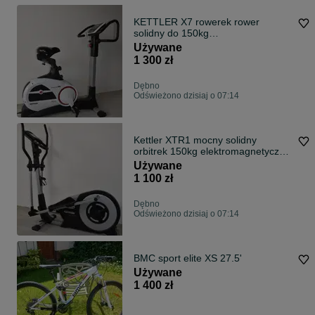
KETTLER X7 rowerek rower
solidny do 150kg
elektromagnetyczny WYSYŁKA!
Używane
1 300 zł
Dębno
Odświeżono dzisiaj o 07:14
Kettler XTR1 mocny solidny
orbitrek 150kg elektromagnetyczny
WYSYŁKA!
Używane
1 100 zł
Dębno
Odświeżono dzisiaj o 07:14
BMC sport elite XS 27.5'
Używane
1 400 zł