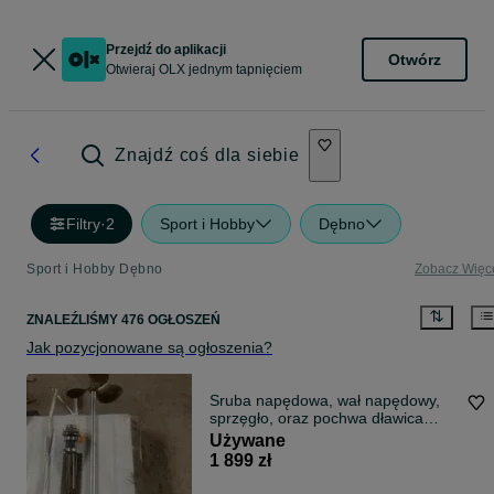
Przejdź do aplikacji
Otwórz
Otwieraj OLX jednym tapnięciem
Znajdź coś dla siebie
Filtry
·
2
Sport i Hobby
Dębno
Sport i Hobby Dębno
Zobacz Więc
ZNALEŹLIŚMY 476 OGŁOSZEŃ
Jak pozycjonowane są ogłoszenia?
Sruba napędowa, wał napędowy,
sprzęgło, oraz pochwa dławica
komplet
Używane
1 899 zł