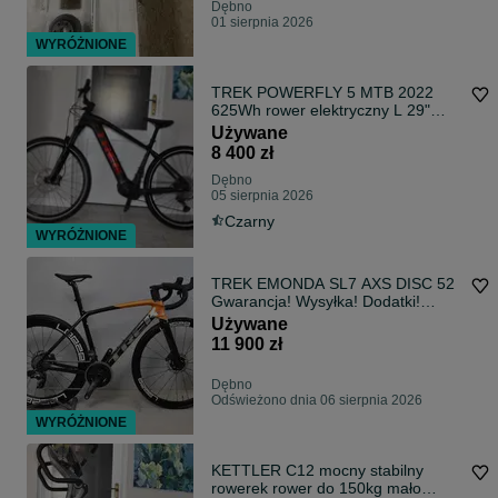
Dębno
01 sierpnia 2026
WYRÓŻNIONE
TREK POWERFLY 5 MTB 2022
625Wh rower elektryczny L 29"
wysyłka gwarancja bardzo zadbany
Używane
mały przebieg!
8 400 zł
Dębno
05 sierpnia 2026
Czarny
WYRÓŻNIONE
TREK EMONDA SL7 AXS DISC 52
Gwarancja! Wysyłka! Dodatki!
SRAM FORCE eTap AXS Rower
Używane
szosowy
11 900 zł
Dębno
Odświeżono dnia 06 sierpnia 2026
WYRÓŻNIONE
KETTLER C12 mocny stabilny
rowerek rower do 150kg mało