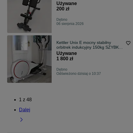
brzucha. Dowóz / Wysyłka.
Używane
200 zł
Dębno
06 sierpnia 2026
Kettler Unix E mocny stabilny
orbitrek indukcyjny 150kg SZYBKA
WYSYŁKA
Używane
1 800 zł
Dębno
Odświeżono dzisiaj o 10:37
1
z
48
Dalej