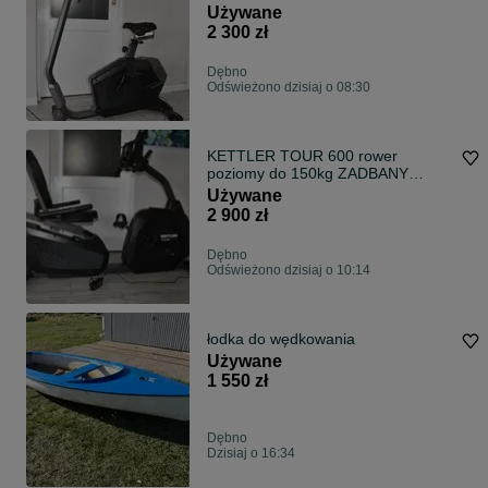
używany WYSYŁKA!
Używane
2 300 zł
Dębno
Odświeżono dzisiaj o 08:30
KETTLER TOUR 600 rower
poziomy do 150kg ZADBANY
wysyłka gwarancja
Używane
2 900 zł
Dębno
Odświeżono dzisiaj o 10:14
łodka do wędkowania
Używane
1 550 zł
Dębno
Dzisiaj o 16:34