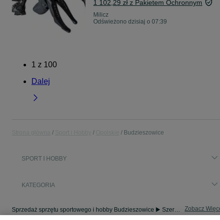
1 102,29 zł z Pakietem Ochronnym
Milicz
Odświeżono dzisiaj o 07:39
1
z
100
Dalej
Strona główna
Sport i Hobby
Opolskie
Budzieszowice
SPORT I HOBBY
KATEGORIA
Zobacz Więc
Sprzedaż sprzętu sportowego i hobby Budzieszowice ▶️ Szeroki wybór produktów ✅ Nowe i używane w atrakcyjnych cenach ✌ Sprawdź ogłoszenia na OLX.pl!