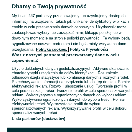
Dbamy o Twoją prywatność
Mapa kategorii
My i nasi
447
partnerzy przechowujemy lub uzyskujemy dostęp do
Mapa miejscowości
informacji na urządzeniu, takich jak unikalne identyfikatory w plikach
Mapa ministron
cookie w celu przetwarzania danych osobowych. Użytkownik może
Popularne wyszukiwania
zaakceptować wybory lub zarządzać nimi, klikając poniżej lub w
dowolnym momencie na stronie polityki prywatności. Te wybory będą
sygnalizowane naszym partnerom i nie będą miały wpływu na dane
przeglądania.
Polityka cookies,
Polityka Prywatności
Wraz z naszymi partnerami przetwarzamy dane w celu
zapewnienia:
Użycie dokładnych danych geolokalizacyjnych. Aktywne skanowanie
charakterystyki urządzenia do celów identyfikacji. Rozumienie
odbiorców dzięki statystyce lub kombinacji danych z różnych źródeł.
Przechowywanie informacji na urządzeniu lub dostęp do nich. Pomiar
efektywności reklam. Rozwój i ulepszanie usług. Tworzenie profili w
celu personalizacji treści. Tworzenie profili w celu spersonalizowanych
reklam. Wykorzystywanie ograniczonych danych do wyboru reklam.
Wykorzystywanie ograniczonych danych do wyboru treści. Pomiar
efektywności treści. Wykorzystanie profili do wyboru
spersonalizowanych reklam. Wykorzystywanie profili w celu doboru
spersonalizowanych treści.
Lista partnerów (dostawców)