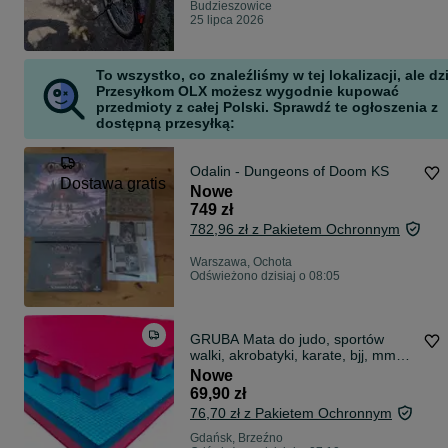
Budzieszowice
25 lipca 2026
To wszystko, co znaleźliśmy w tej lokalizacji, ale dz
Przesyłkom OLX możesz wygodnie kupować
przedmioty z całej Polski. Sprawdź te ogłoszenia z
dostępną przesyłką:
Odalin - Dungeons of Doom KS
Dostawa gratis
Nowe
749 zł
782,96 zł z Pakietem Ochronnym
Warszawa, Ochota
Odświeżono dzisiaj o 08:05
GRUBA Mata do judo, sportów
walki, akrobatyki, karate, bjj, mma,
piankowa puzzle 4cm XXL duża
Nowe
1x1m tatami
69,90 zł
76,70 zł z Pakietem Ochronnym
Gdańsk, Brzeźno