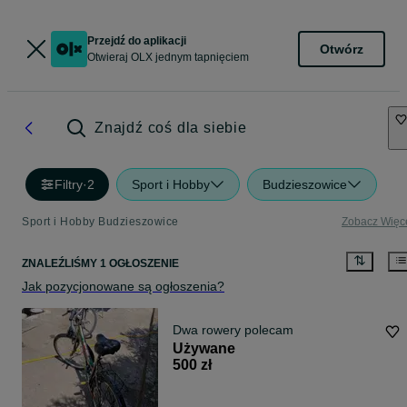
Przejdź do aplikacji
Otwórz
Otwieraj OLX jednym tapnięciem
Znajdź coś dla siebie
Filtry
·
2
Sport i Hobby
Budzieszowice
Sport i Hobby Budzieszowice
Zobacz Więc
ZNALEŹLIŚMY 1 OGŁOSZENIE
Jak pozycjonowane są ogłoszenia?
Dwa rowery polecam
Używane
500 zł