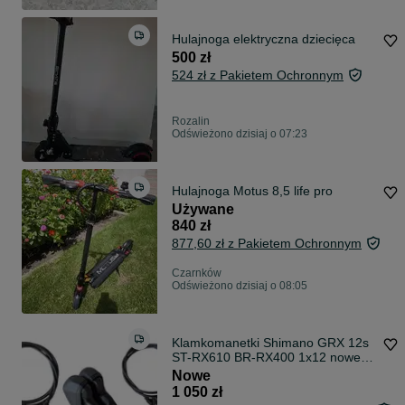
Hulajnoga elektryczna dziecięca
500 zł
524 zł z Pakietem Ochronnym
Rozalin
Odświeżono dzisiaj o 07:23
Hulajnoga Motus 8,5 life pro
Używane
840 zł
877,60 zł z Pakietem Ochronnym
Czarnków
Odświeżono dzisiaj o 08:05
Klamkomanetki Shimano GRX 12s
ST-RX610 BR-RX400 1x12 nowe
(2065)
Nowe
1 050 zł