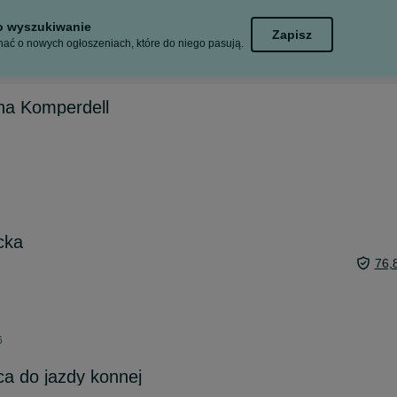
to wyszukiwanie
Zapisz
ać o nowych ogłoszeniach, które do niego pasują.
na Komperdell
cka
76,
6
ca do jazdy konnej