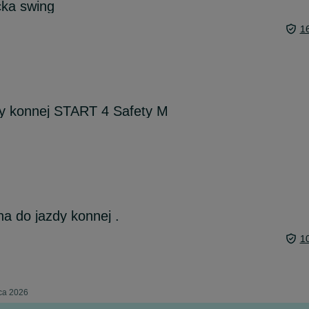
cka swing
1
dy konnej START 4 Safety M
a do jazdy konnej .
1
pca 2026