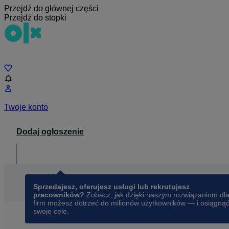
Przejdź do głównej części
Przejdź do stopki
Czat
Twoje konto
Dodaj ogłoszenie
Dla biznesu
opens in a new tab
Sprzedajesz, oferujesz usługi lub rekrutujesz
pracowników?
Zobacz, jak dzięki naszym rozwiązaniom dl
firm możesz dotrzeć do milionów użytkowników — i osiągną
swoje cele.