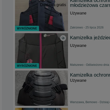
Kamizelka ochro
młodzieżowa czar
Dostawa gratis
Używane
Zakrzewo - 25 lipca 2026
WYRÓŻNIONE
Kamizelka jeździe
Używane
Małszewo - Odświeżono dnia 
WYRÓŻNIONE
Kamizelka ochronn
Używane
Warszawa, Bemowo - Dzisiaj 