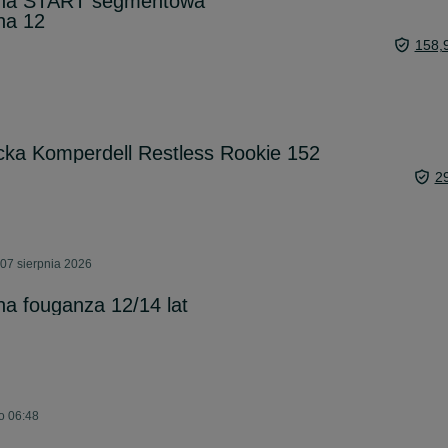
nna START segmentowa
na 12
158,
cka Komperdell Restless Rookie 152
2
07 sierpnia 2026
a fouganza 12/14 lat
o 06:48