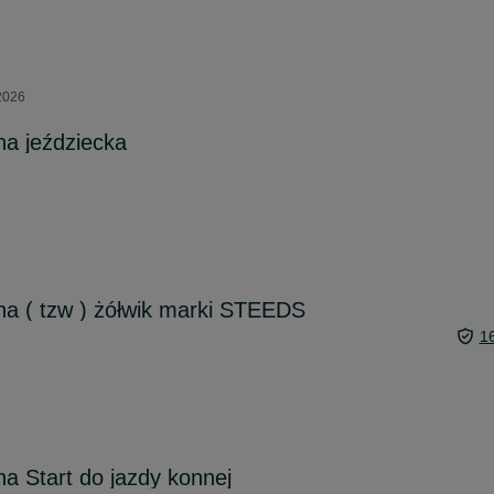
2026
a jeździecka
a ( tzw ) żółwik marki STEEDS
1
a Start do jazdy konnej