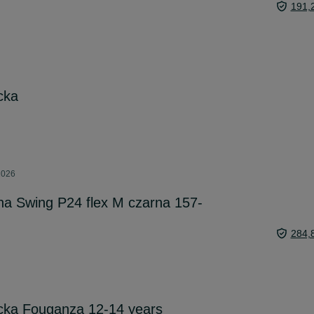
191,
cka
2026
na Swing P24 flex M czarna 157-
284,
ecka Fouganza 12-14 years