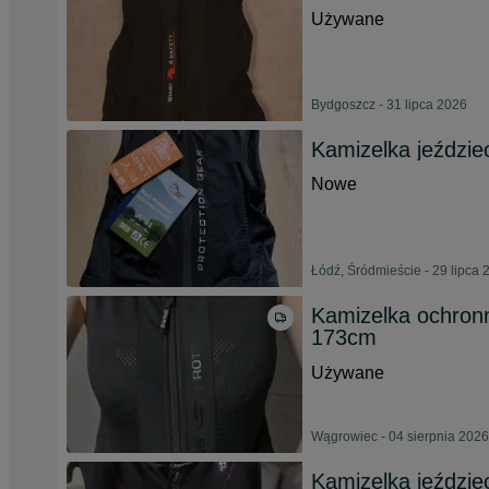
Używane
Bydgoszcz - 31 lipca 2026
Kamizelka jeździe
Nowe
Łódź, Śródmieście - 29 lipca 
Kamizelka ochron
173cm
Używane
Wągrowiec - 04 sierpnia 2026
Kamizelka jeździ