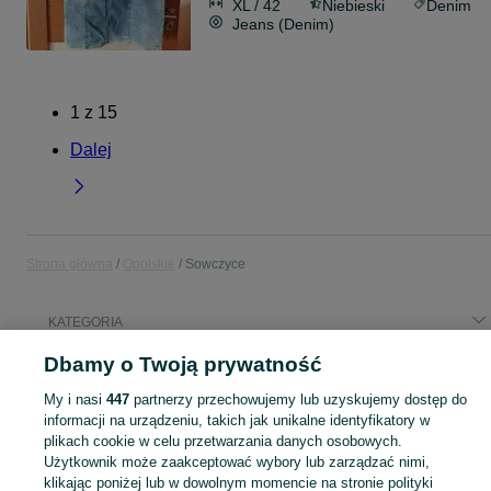
XL / 42
Niebieski
Denim
Jeans (Denim)
1
z
15
Dalej
Strona główna
Opolskie
Sowczyce
KATEGORIA
Dbamy o Twoją prywatność
Popularne wyszukiwania
My i nasi
447
partnerzy przechowujemy lub uzyskujemy dostęp do
oferty pracy
informacji na urządzeniu, takich jak unikalne identyfikatory w
plikach cookie w celu przetwarzania danych osobowych.
Użytkownik może zaakceptować wybory lub zarządzać nimi,
Skorzystaj z największego serwisu ogłoszeniowego - Sowczyce i okolice! Kupuj to, czego pragniesz i sprzedawaj to, czego już nie potrzebujesz!
Zobacz Więc
klikając poniżej lub w dowolnym momencie na stronie polityki