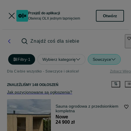
Przejdź do aplikacji
Otwórz
Otwieraj OLX jednym tapnięciem
Znajdź coś dla siebie
Filtry
·
1
Wybierz kategorię
Sowczyce
Dla Ciebie wszystko - Sowczyce i okolice!
Zobacz Więc
ZNALEŹLIŚMY 148 OGŁOSZEŃ
Jak pozycjonowane są ogłoszenia?
Sauna ogrodowa z przedsionkiem
kompletna
Nowe
24 900 zł