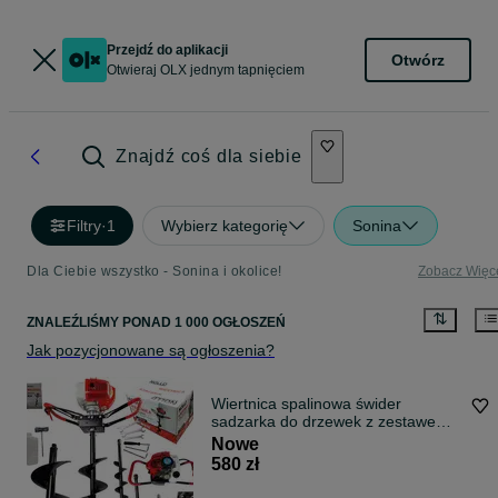
Przejdź do aplikacji
Otwórz
Otwieraj OLX jednym tapnięciem
Znajdź coś dla siebie
Filtry
·
1
Wybierz kategorię
Sonina
Dla Ciebie wszystko - Sonina i okolice!
Zobacz Więc
ZNALEŹLIŚMY
PONAD
1 000 OGŁOSZEŃ
Jak pozycjonowane są ogłoszenia?
Wiertnica spalinowa świder
sadzarka do drzewek z zestawem
wierteł, wiertła 10 cm 20cm 30 cm
Nowe
NOLLD idealny do nasadzeń i prac
580 zł
ogrodzeniowych