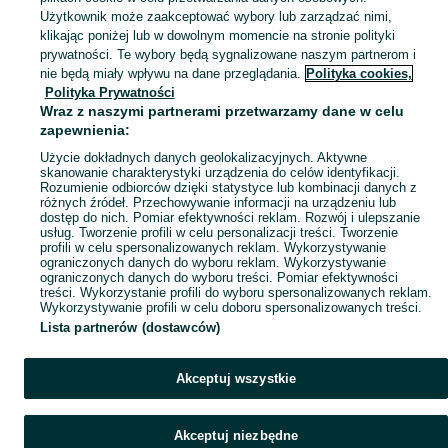
Użytkownik może zaakceptować wybory lub zarządzać nimi,
klikając poniżej lub w dowolnym momencie na stronie polityki
Mapa kategorii
prywatności. Te wybory będą sygnalizowane naszym partnerom i
Mapa miejscowości
nie będą miały wpływu na dane przeglądania.
Polityka cookies,
Mapa ministron
Polityka Prywatności
Wraz z naszymi partnerami przetwarzamy dane w celu
Popularne wyszukiwania
zapewnienia:
Użycie dokładnych danych geolokalizacyjnych. Aktywne
skanowanie charakterystyki urządzenia do celów identyfikacji.
Rozumienie odbiorców dzięki statystyce lub kombinacji danych z
różnych źródeł. Przechowywanie informacji na urządzeniu lub
dostęp do nich. Pomiar efektywności reklam. Rozwój i ulepszanie
usług. Tworzenie profili w celu personalizacji treści. Tworzenie
profili w celu spersonalizowanych reklam. Wykorzystywanie
ograniczonych danych do wyboru reklam. Wykorzystywanie
ograniczonych danych do wyboru treści. Pomiar efektywności
treści. Wykorzystanie profili do wyboru spersonalizowanych reklam.
Wykorzystywanie profili w celu doboru spersonalizowanych treści.
Lista partnerów (dostawców)
Akceptuj wszystkie
Akceptuj niezbędne