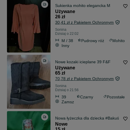
Sukienka mohito elegancka M
Używane
26 zł
30,41 zł z Pakietem Ochronnym
Sonina
Dzisiaj o 22:02
M / 38
Pudrowy róż
Mohito
Inny
Nowe kozaki icieplane 39 F&F
Używane
65 zł
70,78 zł z Pakietem Ochronnym
Sonina
Dzisiaj o 21:56
39
Czarny
Pozostałe
Zamsz
Nowa łyżeczka dla dziecka #Bakuś
Nowe
15 zł