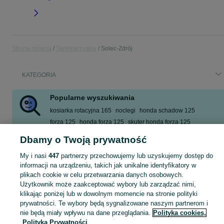
Strona główna
Świętokrzyskie
Solec-Zdrój
KATEGORIA
Popularne wyszukiwania
kosiarka rotacyjna 165
noclegi
honda schadow 125
forza 125
honda forza 125
skuter honda forza 125
skuter 125 yamaha x max
asix gladiator
Dbamy o Twoją prywatność
Zobacz Więcej
My i nasi
447
partnerzy przechowujemy lub uzyskujemy dostęp do
informacji na urządzeniu, takich jak unikalne identyfikatory w
plikach cookie w celu przetwarzania danych osobowych.
Skorzystaj z największego serwisu ogłoszeniowego - Solec-Zdrój i okolice! Kupuj to, czego pragniesz i sprzedawaj to, czego już nie potrzebujesz!
Zobacz Więc
Użytkownik może zaakceptować wybory lub zarządzać nimi,
klikając poniżej lub w dowolnym momencie na stronie polityki
Mapa kategorii
prywatności. Te wybory będą sygnalizowane naszym partnerom i
Mapa miejscowości
nie będą miały wpływu na dane przeglądania.
Polityka cookies,
Polityka Prywatności