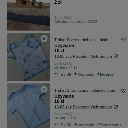
24h FVAT
2 zł
Solec-Zdrój
Odświeżono dzisiaj o 05:02
T-shirt Diverse niebieski, biały
Używane
10 zł
13,85 zł z Pakietem Ochronnym
Solec-Zdrój
Dzisiaj o 04:13
S / 36
Niebieski
Diverse
T-shirt Stradivarius niebieski, biały
Używane
10 zł
13,85 zł z Pakietem Ochronnym
Solec-Zdrój
Dzisiaj o 04:12
S / 36
Niebieski
Stradivarius