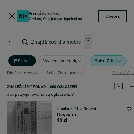
Przejdź do aplikacji
Otwórz
Otwieraj OLX jednym tapnięciem
Znajdź coś dla siebie
Filtry
·
1
Wybierz kategorię
Solec-Zdrój
Dla Ciebie wszystko - Solec-Zdrój i okolice!
Zobacz Więc
ZNALEŹLIŚMY
PONAD
1 000 OGŁOSZEŃ
Jak pozycjonowane są ogłoszenia?
Zasilacz 24 v.250wat
Używane
45 zł