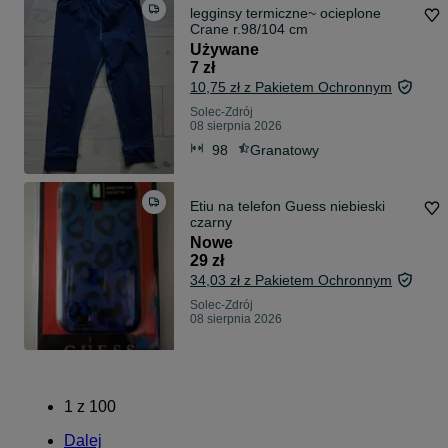
legginsy termiczne~ ocieplone
Crane r.98/104 cm
Używane
7 zł
10,75 zł z Pakietem Ochronnym
Solec-Zdrój
08 sierpnia 2026
98
Granatowy
Etiu na telefon Guess niebieski
czarny
Nowe
29 zł
34,03 zł z Pakietem Ochronnym
Solec-Zdrój
08 sierpnia 2026
1
z
100
Dalej