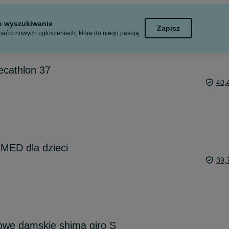
to wyszukiwanie
Zapisz
ać o nowych ogłoszeniach, które do niego pasują.
ecathlon 37
40,
MED dla dzieci
39,
owe damskie shima giro S