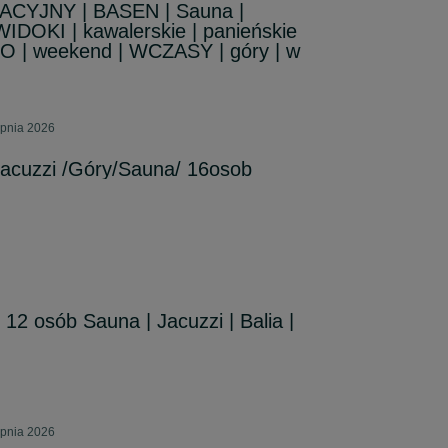
CYJNY | BASEN | Sauna |
WIDOKI | kawalerskie | panieńskie
O | weekend | WCZASY | góry | w
rpnia 2026
cuzzi /Góry/Sauna/ 16osob
 osób Sauna | Jacuzzi | Balia |
rpnia 2026