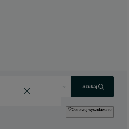
Odległość
+0 km
Szukaj
Obserwuj wyszukiwanie