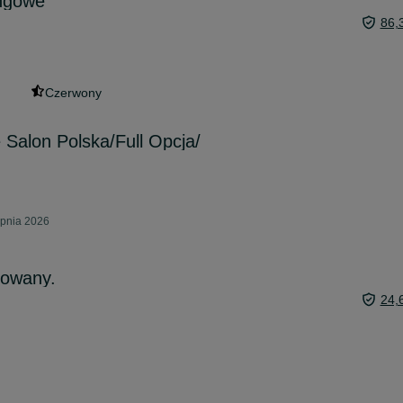
ingowe
86,
Czerwony
 Salon Polska/Full Opcja/
rpnia 2026
lowany.
24,