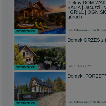
Piękny DOM WAKA
BALIA | Jacuzzi | 
| GRILL | OGNISK
górach
Sól - Odświeżono dnia 05 sie
WYRÓŻNIONE
Domek GRZEŚ z ja
Sól - 18 lipca 2026
WYRÓŻNIONE
Domek „FOREST” 12
Sól - Odświeżono dnia 04 sie
WYRÓŻNIONE