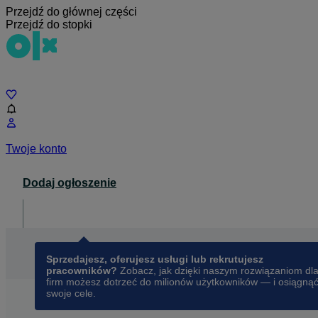
Przejdź do głównej części
Przejdź do stopki
Czat
Twoje konto
Dodaj ogłoszenie
Dla biznesu
opens in a new tab
Sprzedajesz, oferujesz usługi lub rekrutujesz
pracowników?
Zobacz, jak dzięki naszym rozwiązaniom dl
firm możesz dotrzeć do milionów użytkowników — i osiągną
swoje cele.