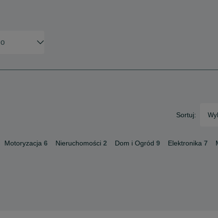
Sortuj:
Wyb
Motoryzacja
6
Nieruchomości
2
Dom i Ogród
9
Elektronika
7