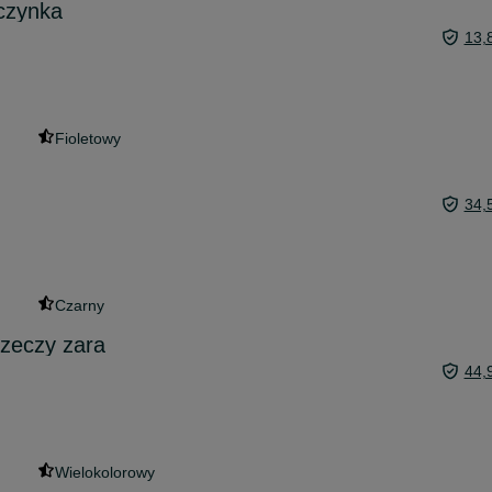
czynka
13,
Fioletowy
34,
Czarny
rzeczy zara
44,
Wielokolorowy