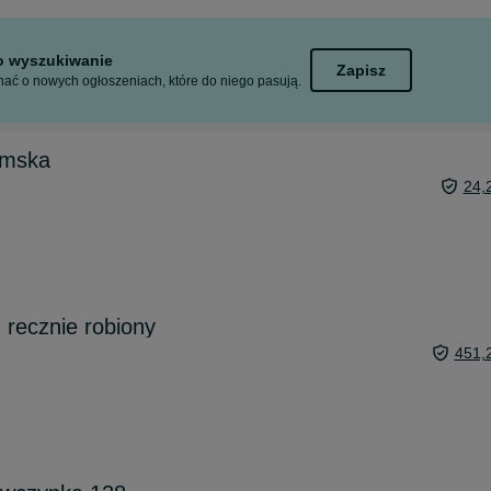
to wyszukiwanie
Zapisz
ać o nowych ogłoszeniach, które do niego pasują.
amska
24,
 recznie robiony
451,