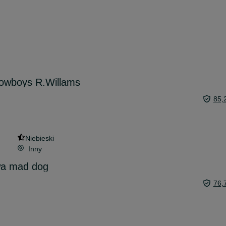
Cowboys R.Willams
85,
Niebieski
Inny
a mad dog
76,