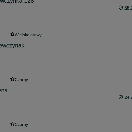
ewczynka 128
55,
Wielokolorowy
iewczynak
Czarny
yna
24,
Czarny