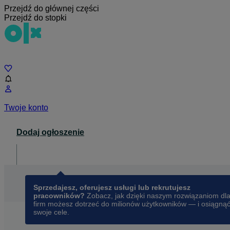
Przejdź do głównej części
Przejdź do stopki
Czat
Twoje konto
Dodaj ogłoszenie
Dla biznesu
opens in a new tab
Sprzedajesz, oferujesz usługi lub rekrutujesz
pracowników?
Zobacz, jak dzięki naszym rozwiązaniom dl
firm możesz dotrzeć do milionów użytkowników — i osiągną
swoje cele.