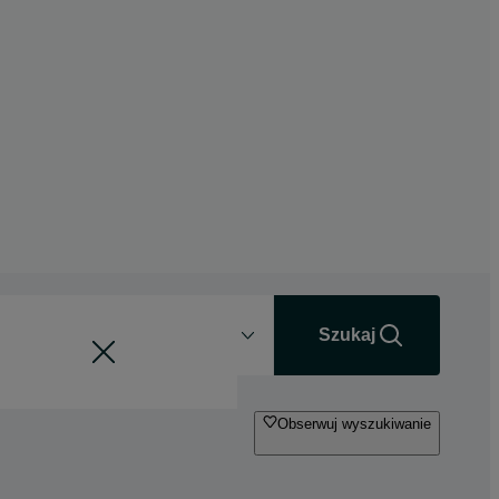
Odległość
+0 km
Szukaj
Obserwuj wyszukiwanie