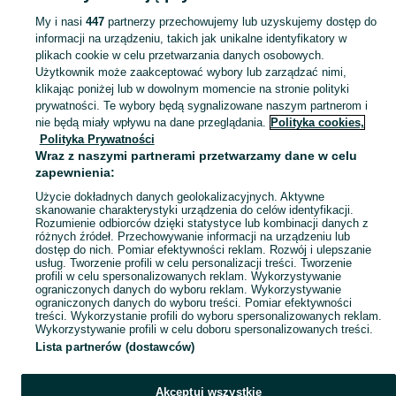
My i nasi
447
partnerzy przechowujemy lub uzyskujemy dostęp do
informacji na urządzeniu, takich jak unikalne identyfikatory w
KATEGORIA
plikach cookie w celu przetwarzania danych osobowych.
Użytkownik może zaakceptować wybory lub zarządzać nimi,
Skorzystaj z największego serwisu ogłoszeniowego - Socha Kolonia i okolice! Kupuj to, czego pragniesz i sprzedawaj to, czego już nie potrzebujesz!
Zobacz Więc
klikając poniżej lub w dowolnym momencie na stronie polityki
prywatności. Te wybory będą sygnalizowane naszym partnerom i
nie będą miały wpływu na dane przeglądania.
Polityka cookies,
Mapa kategorii
Polityka Prywatności
Mapa miejscowości
Wraz z naszymi partnerami przetwarzamy dane w celu
zapewnienia:
Mapa ministron
Użycie dokładnych danych geolokalizacyjnych. Aktywne
Popularne wyszukiwania
skanowanie charakterystyki urządzenia do celów identyfikacji.
Rozumienie odbiorców dzięki statystyce lub kombinacji danych z
różnych źródeł. Przechowywanie informacji na urządzeniu lub
dostęp do nich. Pomiar efektywności reklam. Rozwój i ulepszanie
usług. Tworzenie profili w celu personalizacji treści. Tworzenie
profili w celu spersonalizowanych reklam. Wykorzystywanie
ograniczonych danych do wyboru reklam. Wykorzystywanie
ograniczonych danych do wyboru treści. Pomiar efektywności
treści. Wykorzystanie profili do wyboru spersonalizowanych reklam.
Wykorzystywanie profili w celu doboru spersonalizowanych treści.
Lista partnerów (dostawców)
Akceptuj wszystkie