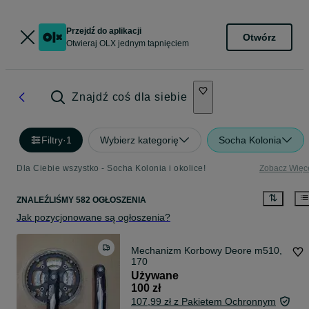
Przejdź do aplikacji
Otwórz
Otwieraj OLX jednym tapnięciem
Znajdź coś dla siebie
Filtry
·
1
Wybierz kategorię
Socha Kolonia
Dla Ciebie wszystko - Socha Kolonia i okolice!
Zobacz Więc
ZNALEŹLIŚMY 582 OGŁOSZENIA
Jak pozycjonowane są ogłoszenia?
Mechanizm Korbowy Deore m510,
170
Używane
100 zł
107,99 zł z Pakietem Ochronnym