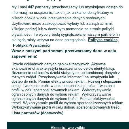
My i nasi
447
partnerzy przechowujemy lub uzyskujemy dostęp do
informacji na urządzeniu, takich jak unikalne identyfikatory w
KATEGORIA
plikach cookie w celu przetwarzania danych osobowych.
Użytkownik może zaakceptować wybory lub zarządzać nimi,
Skorzystaj z największego serwisu ogłoszeniowego - Śnieciska i okolice! Kupuj to, czego pragniesz i sprzedawaj to, czego już nie potrzebujesz!
Zobacz Więc
klikając poniżej lub w dowolnym momencie na stronie polityki
prywatności. Te wybory będą sygnalizowane naszym partnerom i
nie będą miały wpływu na dane przeglądania.
Polityka cookies,
Mapa kategorii
Polityka Prywatności
Mapa miejscowości
Wraz z naszymi partnerami przetwarzamy dane w celu
zapewnienia:
Mapa ministron
Użycie dokładnych danych geolokalizacyjnych. Aktywne
Popularne wyszukiwania
skanowanie charakterystyki urządzenia do celów identyfikacji.
Rozumienie odbiorców dzięki statystyce lub kombinacji danych z
różnych źródeł. Przechowywanie informacji na urządzeniu lub
dostęp do nich. Pomiar efektywności reklam. Rozwój i ulepszanie
usług. Tworzenie profili w celu personalizacji treści. Tworzenie
profili w celu spersonalizowanych reklam. Wykorzystywanie
ograniczonych danych do wyboru reklam. Wykorzystywanie
ograniczonych danych do wyboru treści. Pomiar efektywności
treści. Wykorzystanie profili do wyboru spersonalizowanych reklam.
Wykorzystywanie profili w celu doboru spersonalizowanych treści.
Lista partnerów (dostawców)
Akceptuj wszystkie