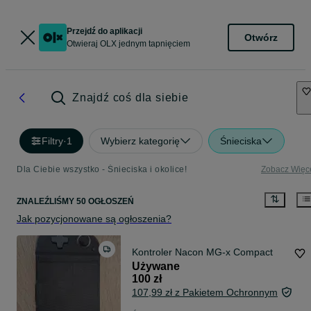
Przejdź do aplikacji
Otwórz
Otwieraj OLX jednym tapnięciem
Znajdź coś dla siebie
Filtry
·
1
Wybierz kategorię
Śnieciska
Dla Ciebie wszystko - Śnieciska i okolice!
Zobacz Więc
ZNALEŹLIŚMY 50 OGŁOSZEŃ
Jak pozycjonowane są ogłoszenia?
Kontroler Nacon MG-x Compact
Używane
100 zł
107,99 zł z Pakietem Ochronnym