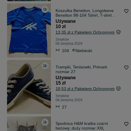
Koszulka Benetton, Longsleeve
Benetton 98-104 Tshirt, T-shirt
Idealny
Używane
10 zł
13,35 zł z Pakietem Ochronnym
Smyków
06 sierpnia 2026
104
Niebieski
Trampki, Tenisowki, Primark
rozmiar 27
Używane
15 zł
18,53 zł z Pakietem Ochronnym
Smyków
06 sierpnia 2026
27
Spodnica H&M kratka czarni
beżowy, duży rozmiar XXL