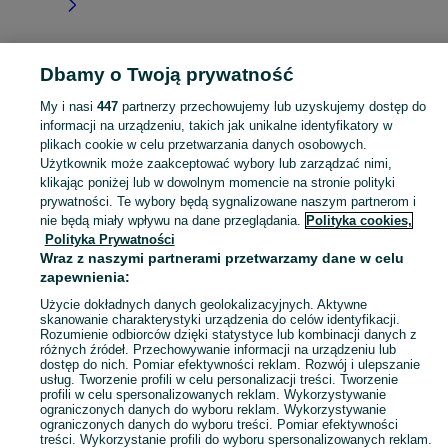
Dbamy o Twoją prywatność
Strona główna
Małopolskie
Smyków
My i nasi
447
partnerzy przechowujemy lub uzyskujemy dostęp do
informacji na urządzeniu, takich jak unikalne identyfikatory w
KATEGORIA
plikach cookie w celu przetwarzania danych osobowych.
Użytkownik może zaakceptować wybory lub zarządzać nimi,
Skorzystaj z największego serwisu ogłoszeniowego - Smyków i okolice! Kupuj to, czego pragniesz i sprzedawaj to, czego już nie potrzebujesz!
Zobacz Więc
klikając poniżej lub w dowolnym momencie na stronie polityki
prywatności. Te wybory będą sygnalizowane naszym partnerom i
nie będą miały wpływu na dane przeglądania.
Polityka cookies,
Mapa kategorii
Polityka Prywatności
Mapa miejscowości
Wraz z naszymi partnerami przetwarzamy dane w celu
zapewnienia:
Mapa ministron
Popularne wyszukiwania
Użycie dokładnych danych geolokalizacyjnych. Aktywne
skanowanie charakterystyki urządzenia do celów identyfikacji.
Rozumienie odbiorców dzięki statystyce lub kombinacji danych z
różnych źródeł. Przechowywanie informacji na urządzeniu lub
dostęp do nich. Pomiar efektywności reklam. Rozwój i ulepszanie
usług. Tworzenie profili w celu personalizacji treści. Tworzenie
profili w celu spersonalizowanych reklam. Wykorzystywanie
ograniczonych danych do wyboru reklam. Wykorzystywanie
ograniczonych danych do wyboru treści. Pomiar efektywności
treści. Wykorzystanie profili do wyboru spersonalizowanych reklam.