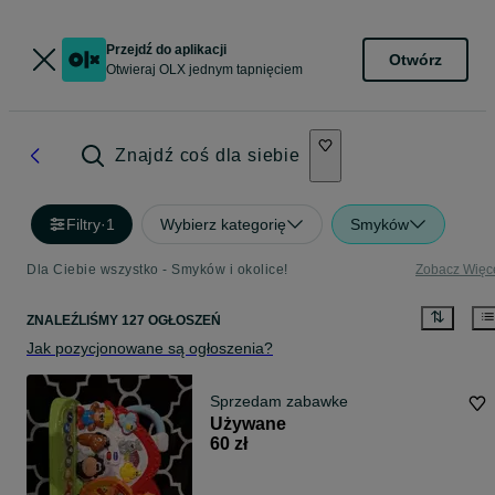
Przejdź do aplikacji
Otwórz
Otwieraj OLX jednym tapnięciem
Znajdź coś dla siebie
Filtry
·
1
Wybierz kategorię
Smyków
Dla Ciebie wszystko - Smyków i okolice!
Zobacz Więc
ZNALEŹLIŚMY 127 OGŁOSZEŃ
Jak pozycjonowane są ogłoszenia?
Sprzedam zabawke
Używane
60 zł