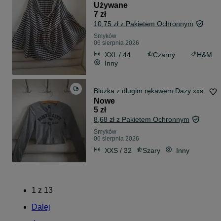
Używane
7 zł
10,75 zł z Pakietem Ochronnym
Smyków
06 sierpnia 2026
XXL / 44
Czarny
H&M
Inny
Bluzka z długim rękawem Dazy xxs
Nowe
5 zł
8,68 zł z Pakietem Ochronnym
Smyków
06 sierpnia 2026
XXS / 32
Szary
Inny
1
z
13
Dalej