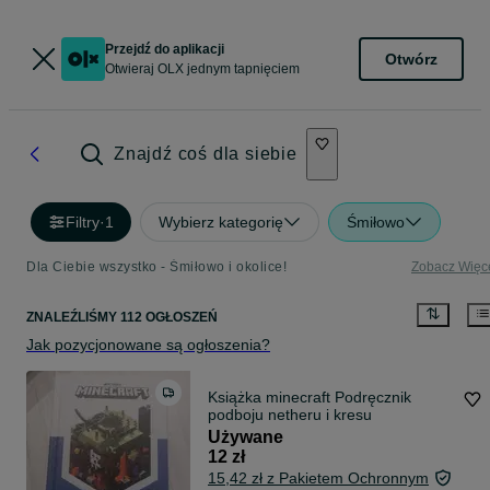
Przejdź do aplikacji
Otwórz
Otwieraj OLX jednym tapnięciem
Znajdź coś dla siebie
Filtry
·
1
Wybierz kategorię
Śmiłowo
Dla Ciebie wszystko - Śmiłowo i okolice!
Zobacz Więc
ZNALEŹLIŚMY 112 OGŁOSZEŃ
Jak pozycjonowane są ogłoszenia?
Książka minecraft Podręcznik
podboju netheru i kresu
Używane
12 zł
15,42 zł z Pakietem Ochronnym