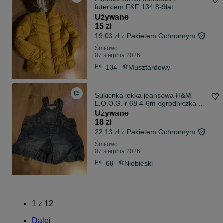
futerkiem F&F 134 8-9lat
Używane
15 zł
19,03 zł z Pakietem Ochronnym
Śmiłowo
07 sierpnia 2026
134
Musztardowy
Sukienka lekka jeansowa H&M
L.O.O.G. r 68 4-6m ogrodniczka na
szelkach
Używane
18 zł
22,13 zł z Pakietem Ochronnym
Śmiłowo
07 sierpnia 2026
68
Niebieski
1
z
12
Dalej