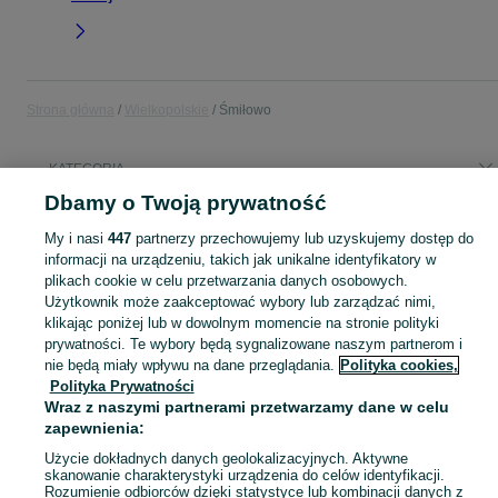
Strona główna
Wielkopolskie
Śmiłowo
KATEGORIA
Dbamy o Twoją prywatność
Popularne wyszukiwania
My i nasi
447
partnerzy przechowujemy lub uzyskujemy dostęp do
kratownica
informacji na urządzeniu, takich jak unikalne identyfikatory w
plikach cookie w celu przetwarzania danych osobowych.
Użytkownik może zaakceptować wybory lub zarządzać nimi,
Skorzystaj z największego serwisu ogłoszeniowego - Śmiłowo i okolice! Kupuj to, czego pragniesz i sprzedawaj to, czego już nie potrzebujesz!
Zobacz Więc
klikając poniżej lub w dowolnym momencie na stronie polityki
prywatności. Te wybory będą sygnalizowane naszym partnerom i
Mapa kategorii
nie będą miały wpływu na dane przeglądania.
Polityka cookies,
Polityka Prywatności
Mapa miejscowości
Wraz z naszymi partnerami przetwarzamy dane w celu
Mapa ministron
zapewnienia:
Popularne wyszukiwania
Użycie dokładnych danych geolokalizacyjnych. Aktywne
skanowanie charakterystyki urządzenia do celów identyfikacji.
Rozumienie odbiorców dzięki statystyce lub kombinacji danych z