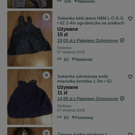
104
Niebieski
Sukienka lekki jeans H&M L.O.G.G.
r 62 2-4m ogrodniczka na szelkach
Używane
15 zł
19,03 zł z Pakietem Ochronnym
Śmiłowo
07 sierpnia 2026
62
Niebieski
Sukienka sztruksowa endo
mięciutka bombka 1-3m r 62
Używane
11 zł
14,89 zł z Pakietem Ochronnym
Śmiłowo
07 sierpnia 2026
62
Fioletowy
Zimowa kurtka miodowa z