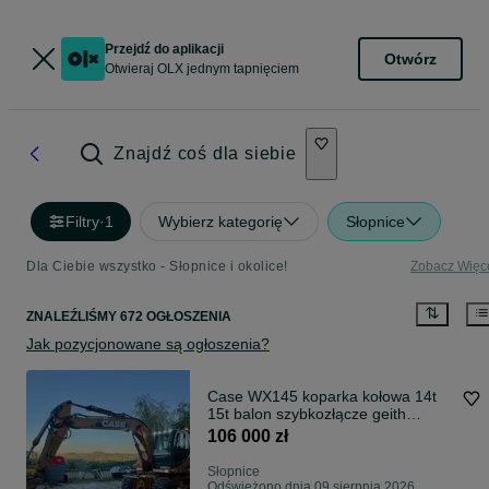
Przejdź do aplikacji
Otwórz
Otwieraj OLX jednym tapnięciem
Znajdź coś dla siebie
Filtry
·
1
Wybierz kategorię
Słopnice
Dla Ciebie wszystko - Słopnice i okolice!
Zobacz Więc
ZNALEŹLIŚMY 672 OGŁOSZENIA
Jak pozycjonowane są ogłoszenia?
Case WX145 koparka kołowa 14t
15t balon szybkozłącze geith
czerpak
106 000 zł
Słopnice
Odświeżono dnia 09 sierpnia 2026