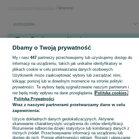
Strona główna
Małopolskie
Słopnice
KATEGORIA
Popularne wyszukiwania
Dbamy o Twoją prywatność
samsung m35
rower
lodówka
beczka na deszczowke
wynajem busa
beczka
My i nasi
447
partnerzy przechowujemy lub uzyskujemy dostęp do
informacji na urządzeniu, takich jak unikalne identyfikatory w
plikach cookie w celu przetwarzania danych osobowych.
Skorzystaj z największego serwisu ogłoszeniowego - Słopnice i okolice! Kupuj to, czego pragniesz i sprzedawaj to, czego już nie potrzebujesz!
Zobacz Więc
Użytkownik może zaakceptować wybory lub zarządzać nimi,
klikając poniżej lub w dowolnym momencie na stronie polityki
Mapa kategorii
prywatności. Te wybory będą sygnalizowane naszym partnerom i
nie będą miały wpływu na dane przeglądania.
Polityka cookies,
Mapa miejscowości
Polityka Prywatności
Mapa ministron
Wraz z naszymi partnerami przetwarzamy dane w celu
Popularne wyszukiwania
zapewnienia:
Użycie dokładnych danych geolokalizacyjnych. Aktywne
skanowanie charakterystyki urządzenia do celów identyfikacji.
Rozumienie odbiorców dzięki statystyce lub kombinacji danych z
różnych źródeł. Przechowywanie informacji na urządzeniu lub
dostęp do nich. Pomiar efektywności reklam. Rozwój i ulepszanie