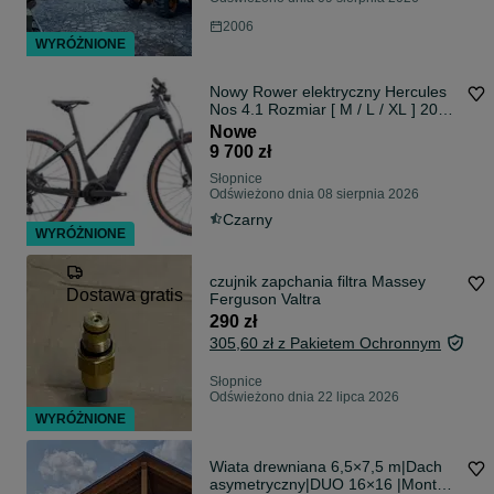
2006
WYRÓŻNIONE
Nowy Rower elektryczny Hercules
Nos 4.1 Rozmiar [ M / L / XL ] 2025
EBIKE EMTB Hardtail 120NM
Nowe
800WH Bosch CX5 Cube Focus
9 700 zł
Słopnice
Odświeżono dnia 08 sierpnia 2026
Czarny
WYRÓŻNIONE
czujnik zapchania filtra Massey
Dostawa gratis
Ferguson Valtra
290 zł
305,60 zł z Pakietem Ochronnym
Słopnice
Odświeżono dnia 22 lipca 2026
WYRÓŻNIONE
Wiata drewniana 6,5×7,5 m|Dach
asymetryczny|DUO 16×16 |Montaż