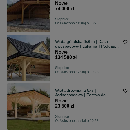
Premium
Nowe
74 000 zł
Słopnice
Odświeżono dzisiaj o 10:28
Wiata góralska 6x6 m | Dach
dwuspadowy | Lukarna | Poddasze
użytkowe
Nowe
134 500 zł
Słopnice
Odświeżono dzisiaj o 10:28
Wiata drewniana 5x7 |
Jednospadowa | Zestaw do
samodzielnego montażu
Nowe
23 500 zł
Słopnice
Odświeżono dzisiaj o 10:28