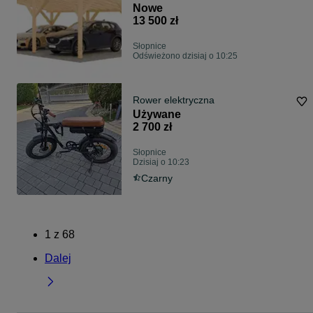
4x7
Nowe
13 500 zł
Słopnice
Odświeżono dzisiaj o 10:25
Rower elektryczna
Używane
2 700 zł
Słopnice
Dzisiaj o 10:23
Czarny
1
z
68
Dalej