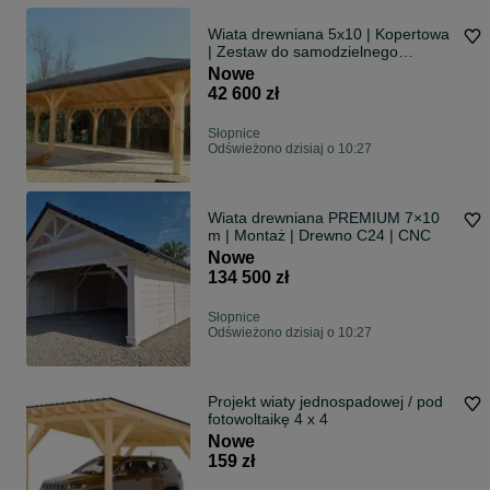
Wiata drewniana 5x10 | Kopertowa
| Zestaw do samodzielnego
montażu
Nowe
42 600 zł
Słopnice
Odświeżono dzisiaj o 10:27
Wiata drewniana PREMIUM 7×10
m | Montaż | Drewno C24 | CNC
Nowe
134 500 zł
Słopnice
Odświeżono dzisiaj o 10:27
Projekt wiaty jednospadowej / pod
fotowoltaikę 4 x 4
Nowe
159 zł