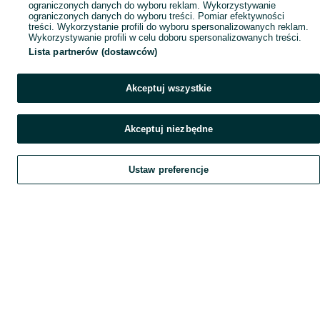
ograniczonych danych do wyboru reklam. Wykorzystywanie
ograniczonych danych do wyboru treści. Pomiar efektywności
treści. Wykorzystanie profili do wyboru spersonalizowanych reklam.
Wykorzystywanie profili w celu doboru spersonalizowanych treści.
Lista partnerów (dostawców)
Akceptuj wszystkie
Akceptuj niezbędne
Ustaw preferencje
Szukaj
Home
Obserwujesz
Favorite
Dodaj
List it
Chat
Czat
My OLX
Konto