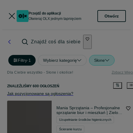
Przejdź do aplikacji
Otwórz
Otwieraj OLX jednym tapnięciem
Znajdź coś dla siebie
Filtry
·
1
Wybierz kategorię
Słone
Dla Ciebie wszystko - Słone i okolice!
Zobacz Więc
ZNALEŹLIŚMY 600 OGŁOSZEŃ
Jak pozycjonowane są ogłoszenia?
Mania Sprzątania – Profesjonalne
sprzątanie biur i mieszkań | Zielona
Góra & okolice | FV | 7 Lat
Uzupełnianie środków higienicznych
Doświadczenia
Ścieranie kurzu