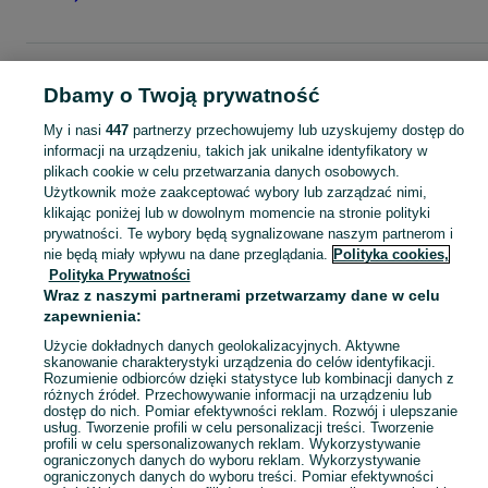
Strona główna
Mazowieckie
Słomczyn
Dbamy o Twoją prywatność
My i nasi
447
partnerzy przechowujemy lub uzyskujemy dostęp do
KATEGORIA
informacji na urządzeniu, takich jak unikalne identyfikatory w
plikach cookie w celu przetwarzania danych osobowych.
Skorzystaj z największego serwisu ogłoszeniowego - Słomczyn i okolice! Kupuj to, czego pragniesz i sprzedawaj to, czego już nie potrzebujesz!
Zobacz Więc
Użytkownik może zaakceptować wybory lub zarządzać nimi,
klikając poniżej lub w dowolnym momencie na stronie polityki
prywatności. Te wybory będą sygnalizowane naszym partnerom i
Mapa kategorii
nie będą miały wpływu na dane przeglądania.
Polityka cookies,
Mapa miejscowości
Polityka Prywatności
Mapa ministron
Wraz z naszymi partnerami przetwarzamy dane w celu
zapewnienia:
Popularne wyszukiwania
Użycie dokładnych danych geolokalizacyjnych. Aktywne
skanowanie charakterystyki urządzenia do celów identyfikacji.
Rozumienie odbiorców dzięki statystyce lub kombinacji danych z
różnych źródeł. Przechowywanie informacji na urządzeniu lub
dostęp do nich. Pomiar efektywności reklam. Rozwój i ulepszanie
usług. Tworzenie profili w celu personalizacji treści. Tworzenie
profili w celu spersonalizowanych reklam. Wykorzystywanie
ograniczonych danych do wyboru reklam. Wykorzystywanie
ograniczonych danych do wyboru treści. Pomiar efektywności