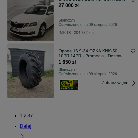
27 000 zł
Słomczyn
Odświeżono dnia 09 sierpnia 2026
2018 - 204 782 km
Opona 16.9-34 OZKA KNK-50
10PR 14PR - Promocja - Dostawa
0zł
1 650 zł
Słomczyn
Odświeżono dnia 09 sierpnia 2026
Zobacz więcej
1
z
37
Dalej