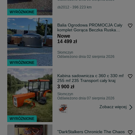
2012 - 396 223 km
WYRÓŻNIONE
Balia Ogrodowa PROMOCJA Cały
komplet Gorąca Beczka Ruska
Bania Jacuzzi
Nowe
14 499 zł
Słomczyn
Odświeżono dnia 02 sierpnia 2026
WYRÓŻNIONE
Kabina sadownicza c 360 c 330 mf
255 mf 235 Transport cały kraj
3 900 zł
Słomczyn
Odświeżono dnia 07 sierpnia 2026
Zobacz więcej
WYRÓŻNIONE
"DarkStalkers Chronicle The Chaos