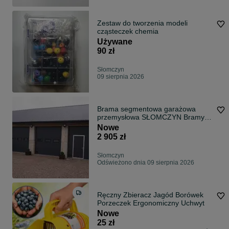
Zestaw do tworzenia modeli
cząsteczek chemia
Używane
90 zł
Słomczyn
09 sierpnia 2026
Brama segmentowa garażowa
przemysłowa SŁOMCZYN Bramy
Przemysłowe – Segmentowe,
Nowe
Uchylne, Przesuwne Pewna i
2 905 zł
Wytrzymała
Słomczyn
Odświeżono dnia 09 sierpnia 2026
Ręczny Zbieracz Jagód Borówek
Porzeczek Ergonomiczny Uchwyt
Nowe
25 zł