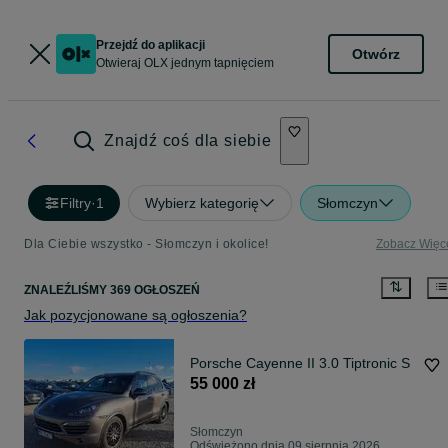
Przejdź do aplikacji
Otwórz
Otwieraj OLX jednym tapnięciem
Znajdź coś dla siebie
Filtry
·
1
Wybierz kategorię
Słomczyn
Dla Ciebie wszystko - Słomczyn i okolice!
Zobacz Więc
ZNALEŹLIŚMY 369 OGŁOSZEŃ
Jak pozycjonowane są ogłoszenia?
Porsche Cayenne II 3.0 Tiptronic S
55 000 zł
Słomczyn
Odświeżono dnia 09 sierpnia 2026