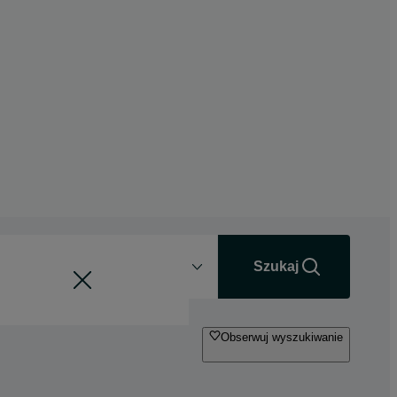
Odległość
+0 km
Szukaj
Obserwuj wyszukiwanie