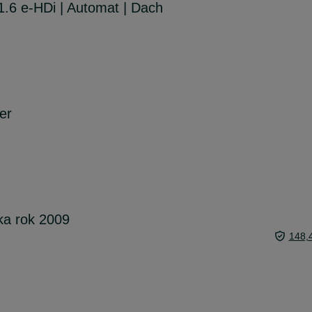
 1.6 e-HDi | Automat | Dach
er
łka rok 2009
148,