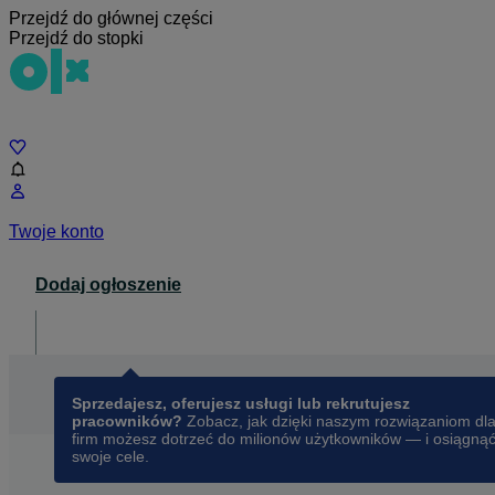
Przejdź do głównej części
Przejdź do stopki
Czat
Twoje konto
Dodaj ogłoszenie
Dla biznesu
opens in a new tab
Sprzedajesz, oferujesz usługi lub rekrutujesz
pracowników?
Zobacz, jak dzięki naszym rozwiązaniom dl
firm możesz dotrzeć do milionów użytkowników — i osiągną
swoje cele.