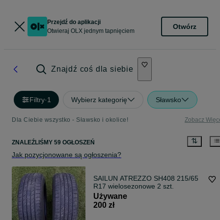
Przejdź do aplikacji
Otwórz
Otwieraj OLX jednym tapnięciem
Znajdź coś dla siebie
Filtry
·
1
Wybierz kategorię
Sławsko
Dla Ciebie wszystko - Sławsko i okolice!
Zobacz Więc
ZNALEŹLIŚMY 59 OGŁOSZEŃ
Jak pozycjonowane są ogłoszenia?
SAILUN ATREZZO SH408 215/65
R17 wielosezonowe 2 szt.
Używane
200 zł