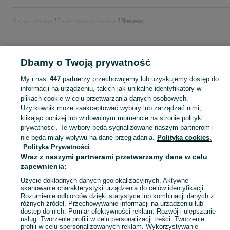
Strona główna
Zachodniopomorskie
Sławsko
KATEGORIA
Dbamy o Twoją prywatność
Popularne wyszukiwania
My i nasi
447
partnerzy przechowujemy lub uzyskujemy dostęp do
kosiarka traktorek
informacji na urządzeniu, takich jak unikalne identyfikatory w
plikach cookie w celu przetwarzania danych osobowych.
Użytkownik może zaakceptować wybory lub zarządzać nimi,
Skorzystaj z największego serwisu ogłoszeniowego - Sławsko i okolice! Kupuj to, czego pragniesz i sprzedawaj to, czego już nie potrzebujesz!
Zobacz Więc
klikając poniżej lub w dowolnym momencie na stronie polityki
prywatności. Te wybory będą sygnalizowane naszym partnerom i
nie będą miały wpływu na dane przeglądania.
Polityka cookies,
Mapa kategorii
Polityka Prywatności
Mapa miejscowości
Wraz z naszymi partnerami przetwarzamy dane w celu
Mapa ministron
zapewnienia:
Popularne wyszukiwania
Użycie dokładnych danych geolokalizacyjnych. Aktywne
skanowanie charakterystyki urządzenia do celów identyfikacji.
Rozumienie odbiorców dzięki statystyce lub kombinacji danych z
różnych źródeł. Przechowywanie informacji na urządzeniu lub
dostęp do nich. Pomiar efektywności reklam. Rozwój i ulepszanie
usług. Tworzenie profili w celu personalizacji treści. Tworzenie
profili w celu spersonalizowanych reklam. Wykorzystywanie