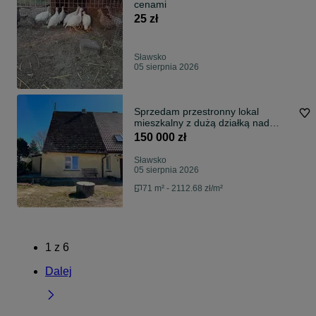
cenami
25 zł
Sławsko
05 sierpnia 2026
Sprzedam przestronny lokal
mieszkalny z dużą działką nad
rzeką – Sławsko, gm. Sławno
150 000 zł
Sławsko
05 sierpnia 2026
71 m² - 2112.68 zł/m²
1
z
6
Dalej