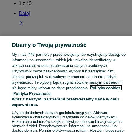
1
z
40
Dalej
Dbamy o Twoją prywatność
Strona główna
Dolnośląskie
Sławoszowice
My i nasi
447
partnerzy przechowujemy lub uzyskujemy dostęp do
informacji na urządzeniu, takich jak unikalne identyfikatory w
KATEGORIA
plikach cookie w celu przetwarzania danych osobowych.
Użytkownik może zaakceptować wybory lub zarządzać nimi,
Skorzystaj z największego serwisu ogłoszeniowego - Sławoszowice i okolice! Kupuj to, czego pragniesz i sprzedawaj to, czego już nie potrzebujesz!
Zobacz Więc
klikając poniżej lub w dowolnym momencie na stronie polityki
prywatności. Te wybory będą sygnalizowane naszym partnerom i
nie będą miały wpływu na dane przeglądania.
Polityka cookies,
Mapa kategorii
Polityka Prywatności
Mapa miejscowości
Wraz z naszymi partnerami przetwarzamy dane w celu
Mapa ministron
zapewnienia:
Popularne wyszukiwania
Użycie dokładnych danych geolokalizacyjnych. Aktywne
skanowanie charakterystyki urządzenia do celów identyfikacji.
Rozumienie odbiorców dzięki statystyce lub kombinacji danych z
różnych źródeł. Przechowywanie informacji na urządzeniu lub
dostęp do nich. Pomiar efektywności reklam. Rozwój i ulepszanie