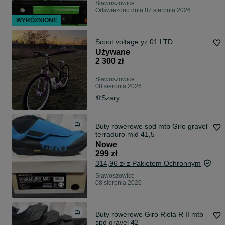
Sławoszowice
Odświeżono dnia 07 sierpnia 2026
WYRÓŻNIONE
Scoot voltage yz 01 LTD
Używane
2 300 zł
Sławoszowice
08 sierpnia 2026
Szary
Buty rowerowe spd mtb Giro gravel
terraduro mid 41,5
Nowe
299 zł
314,96 zł z Pakietem Ochronnym
Sławoszowice
08 sierpnia 2026
Buty rowerowe Giro Riela R II mtb
spd gravel 42