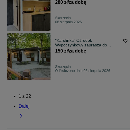
280 zł/za dobę
Skorzęcin
08 sierpnia 2026
"Karolinka" Ośrodek
Wypoczynkowy zaprasza do
Skorzęcina - domki apartamenty
150 zł/za dobę
studia 2-6 osobowe
Skorzęcin
Odświeżono dnia 08 sierpnia 2026
1
z
22
Dalej