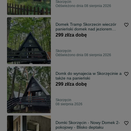
Skorzęcin
Odświeżono dnia 08 sierpnia 2026
Domek Tramp Skorzecin wieczór
panieński domek nad jeziorem
nocleg noclegi weekend Skorzecin
299 zł/za dobę
Skorzęcin
Odświeżono dnia 08 sierpnia 2026
Domk do wynajecia w Skorzęcinie a
także na panieński
299 zł/za dobę
Skorzęcin
08 sierpnia 2026
Domki Skorzęcin - Nowy Domek 2-
pokojowy - Blisko deptaku