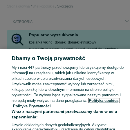
Strona główna
Wielkopolskie
Skorzęcin
KATEGORIA
Popularne wyszukiwania
kosiarka viking
domek
domek letniskowy
skorzęcin wynajem
noclegi
domki
domki do wynajęcia
domek sprzedam
Dbamy o Twoją prywatność
Zobacz Więcej
My i nasi
447
partnerzy przechowujemy lub uzyskujemy dostęp do
informacji na urządzeniu, takich jak unikalne identyfikatory w
plikach cookie w celu przetwarzania danych osobowych.
Skorzystaj z największego serwisu ogłoszeniowego - Skorzęcin i okolice! Kupuj to, czego pragniesz i sprzedawaj to, czego już nie potrzebujesz!
Zobacz Więc
Użytkownik może zaakceptować wybory lub zarządzać nimi,
klikając poniżej lub w dowolnym momencie na stronie polityki
Mapa kategorii
prywatności. Te wybory będą sygnalizowane naszym partnerom i
nie będą miały wpływu na dane przeglądania.
Polityka cookies,
Mapa miejscowości
Polityka Prywatności
Mapa ministron
Wraz z naszymi partnerami przetwarzamy dane w celu
Popularne wyszukiwania
zapewnienia:
Użycie dokładnych danych geolokalizacyjnych. Aktywne
skanowanie charakterystyki urządzenia do celów identyfikacji.