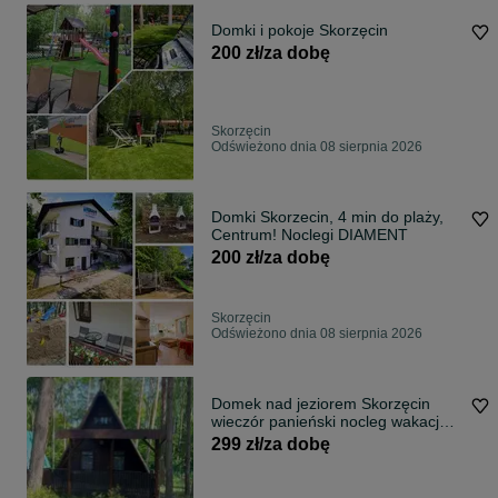
Domki i pokoje Skorzęcin
200 zł/za dobę
Skorzęcin
Odświeżono dnia 08 sierpnia 2026
Domki Skorzecin, 4 min do plaży,
Centrum! Noclegi DIAMENT
200 zł/za dobę
Skorzęcin
Odświeżono dnia 08 sierpnia 2026
Domek nad jeziorem Skorzęcin
wieczór panieński nocleg wakacje
noclegi
299 zł/za dobę