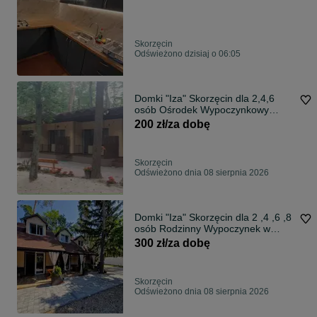
Skorzęcin
Odświeżono dzisiaj o 06:05
Domki "Iza" Skorzęcin dla 2,4,6
osób Ośrodek Wypoczynkowy
Domek letniskowy
200 zł/za dobę
Skorzęcin
Odświeżono dnia 08 sierpnia 2026
Domki "Iza" Skorzęcin dla 2 ,4 ,6 ,8
osób Rodzinny Wypoczynek w
Skorzęcinie
300 zł/za dobę
Skorzęcin
Odświeżono dnia 08 sierpnia 2026