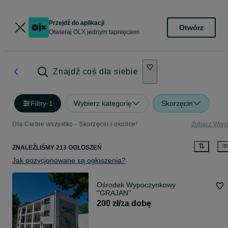
Przejdź do aplikacji
Otwórz
Otwieraj OLX jednym tapnięciem
Znajdź coś dla siebie
Filtry
·
1
Wybierz kategorię
Skorzęcin
Dla Ciebie wszystko - Skorzęcin i okolice!
Zobacz Więc
ZNALEŹLIŚMY 213 OGŁOSZEŃ
Jak pozycjonowane są ogłoszenia?
Ośrodek Wypoczynkowy
''GRAJAN''
200 zł/za dobę