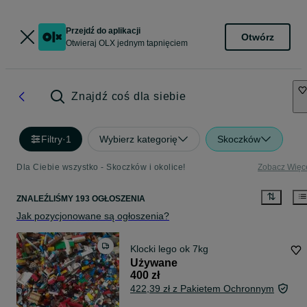
Przejdź do aplikacji
Otwórz
Otwieraj OLX jednym tapnięciem
Znajdź coś dla siebie
Filtry
·
1
Wybierz kategorię
Skoczków
Dla Ciebie wszystko - Skoczków i okolice!
Zobacz Więc
ZNALEŹLIŚMY 193 OGŁOSZENIA
Jak pozycjonowane są ogłoszenia?
Klocki lego ok 7kg
Używane
400 zł
422,39 zł z Pakietem Ochronnym