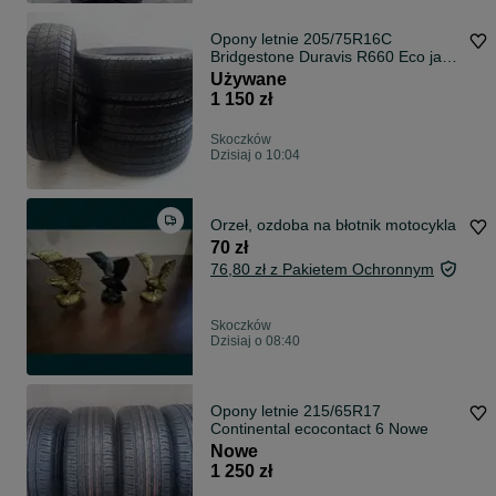
Opony letnie 205/75R16C
Bridgestone Duravis R660 Eco jak
Nowe
Używane
1 150 zł
Skoczków
Dzisiaj o 10:04
Orzeł, ozdoba na błotnik motocykla
70 zł
76,80 zł z Pakietem Ochronnym
Skoczków
Dzisiaj o 08:40
Opony letnie 215/65R17
Continental ecocontact 6 Nowe
Nowe
1 250 zł