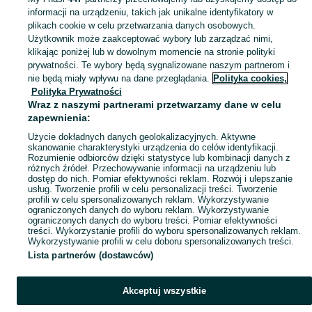
informacji na urządzeniu, takich jak unikalne identyfikatory w
KATEGORIA
plikach cookie w celu przetwarzania danych osobowych.
Użytkownik może zaakceptować wybory lub zarządzać nimi,
klikając poniżej lub w dowolnym momencie na stronie polityki
Skorzystaj z największego serwisu ogłoszeniowego - Skoczków i okolice! Kupuj to, czego pragniesz i sprzedawaj to, czego już nie potrzebujesz!
Zobacz Więc
prywatności. Te wybory będą sygnalizowane naszym partnerom i
nie będą miały wpływu na dane przeglądania.
Polityka cookies,
Mapa kategorii
Polityka Prywatności
Mapa miejscowości
Wraz z naszymi partnerami przetwarzamy dane w celu
zapewnienia:
Mapa ministron
Użycie dokładnych danych geolokalizacyjnych. Aktywne
Popularne wyszukiwania
skanowanie charakterystyki urządzenia do celów identyfikacji.
Rozumienie odbiorców dzięki statystyce lub kombinacji danych z
różnych źródeł. Przechowywanie informacji na urządzeniu lub
dostęp do nich. Pomiar efektywności reklam. Rozwój i ulepszanie
usług. Tworzenie profili w celu personalizacji treści. Tworzenie
profili w celu spersonalizowanych reklam. Wykorzystywanie
ograniczonych danych do wyboru reklam. Wykorzystywanie
ograniczonych danych do wyboru treści. Pomiar efektywności
treści. Wykorzystanie profili do wyboru spersonalizowanych reklam.
Wykorzystywanie profili w celu doboru spersonalizowanych treści.
Lista partnerów (dostawców)
Akceptuj wszystkie