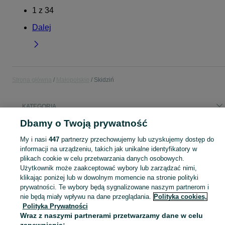
1
z
34
Dalej
Strona główna
Małopolskie
Skidziń
KATEGORIA
Dbamy o Twoją prywatność
Popularne wyszukiwania
My i nasi
447
partnerzy przechowujemy lub uzyskujemy dostęp do
operator cnc
poidło dla drobiu
zamienię
łóżko polowe
informacji na urządzeniu, takich jak unikalne identyfikatory w
plikach cookie w celu przetwarzania danych osobowych.
Użytkownik może zaakceptować wybory lub zarządzać nimi,
Skorzystaj z największego serwisu ogłoszeniowego - Skidziń i okolice! Kupuj to, czego pragniesz i sprzedawaj to, czego już nie potrzebujesz!
Zobacz Więc
klikając poniżej lub w dowolnym momencie na stronie polityki
prywatności. Te wybory będą sygnalizowane naszym partnerom i
Mapa kategorii
nie będą miały wpływu na dane przeglądania.
Polityka cookies,
Polityka Prywatności
Mapa miejscowości
Wraz z naszymi partnerami przetwarzamy dane w celu
Mapa ministron