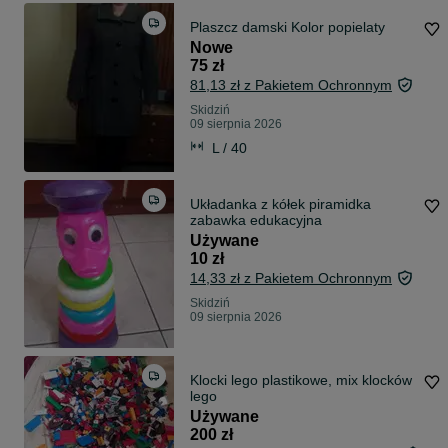
Plaszcz damski Kolor popielaty
Nowe
75 zł
81,13 zł z Pakietem Ochronnym
Skidziń
09 sierpnia 2026
L / 40
Układanka z kółek piramidka
zabawka edukacyjna
Używane
10 zł
14,33 zł z Pakietem Ochronnym
Skidziń
09 sierpnia 2026
Klocki lego plastikowe, mix klocków
lego
Używane
200 zł