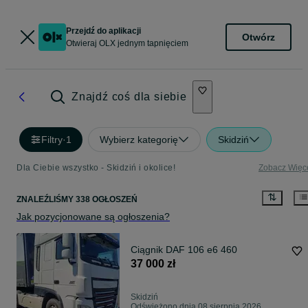
Przejdź do aplikacji
Otwórz
Otwieraj OLX jednym tapnięciem
Znajdź coś dla siebie
Filtry
·
1
Wybierz kategorię
Skidziń
Dla Ciebie wszystko - Skidziń i okolice!
Zobacz Więc
ZNALEŹLIŚMY 338 OGŁOSZEŃ
Jak pozycjonowane są ogłoszenia?
Ciągnik DAF 106 e6 460
37 000 zł
Skidziń
Odświeżono dnia 08 sierpnia 2026