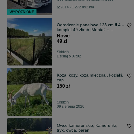
2014 - 1 272 892 km
WYRÓŻNIONE
Ogrodzenie panelowe 123 cm fi 4 –
komplet 49 zł/mb |Montaż +
Transport
Nowe
49 zł
Skidziń
Dzisiaj o 07:02
Koza, kozy, koza mleczna , koźlaki,
cap
150 zł
Skidziń
09 sierpnia 2026
Owce kameruńskie, Kamerunki,
tryk, owca, baran