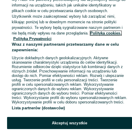
informacji na urządzeniu, takich jak unikalne identyfikatory w
KATEGORIA
plikach cookie w celu przetwarzania danych osobowych.
Użytkownik może zaakceptować wybory lub zarządzać nimi,
klikając poniżej lub w dowolnym momencie na stronie polityki
Skorzystaj z największego serwisu ogłoszeniowego - Siniarzewo i okolice! Kupuj to, czego pragniesz i sprzedawaj to, czego już nie potrzebujesz!
Zobacz Więc
prywatności. Te wybory będą sygnalizowane naszym partnerom i
nie będą miały wpływu na dane przeglądania.
Polityka cookies,
Mapa kategorii
Polityka Prywatności
Mapa miejscowości
Wraz z naszymi partnerami przetwarzamy dane w celu
zapewnienia:
Mapa ministron
Użycie dokładnych danych geolokalizacyjnych. Aktywne
Popularne wyszukiwania
skanowanie charakterystyki urządzenia do celów identyfikacji.
Rozumienie odbiorców dzięki statystyce lub kombinacji danych z
różnych źródeł. Przechowywanie informacji na urządzeniu lub
dostęp do nich. Pomiar efektywności reklam. Rozwój i ulepszanie
usług. Tworzenie profili w celu personalizacji treści. Tworzenie
profili w celu spersonalizowanych reklam. Wykorzystywanie
ograniczonych danych do wyboru reklam. Wykorzystywanie
ograniczonych danych do wyboru treści. Pomiar efektywności
treści. Wykorzystanie profili do wyboru spersonalizowanych reklam.
Wykorzystywanie profili w celu doboru spersonalizowanych treści.
Lista partnerów (dostawców)
Akceptuj wszystkie