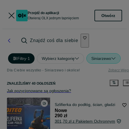
Przejdź do aplikacji
Otwórz
Otwieraj OLX jednym tapnięciem
Znajdź coś dla siebie
Filtry
·
1
Wybierz kategorię
Siniarzewo
Dla Ciebie wszystko - Siniarzewo i okolice!
Zobacz Więc
ZNALEŹLIŚMY 40 OGŁOSZEŃ
Jak pozycjonowane są ogłoszenia?
Szlifierka do podłóg, ścian, gładzi
Nowe
290 zł
301,70 zł z Pakietem Ochronnym