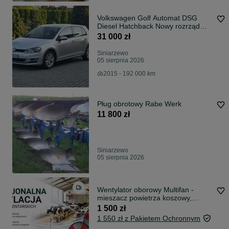
Volkswagen Golf Automat DSG
Diesel Hatchback Nowy rozrząd
oleje
31 000 zł
Siniarzewo
05 sierpnia 2026
2015 - 192 000 km
Pług obrotowy Rabe Werk
11 800 zł
Siniarzewo
05 sierpnia 2026
Wentylator oborowy Multifan -
mieszacz powietrza koszowy,
sufitowy
1 500 zł
1 550 zł z Pakietem Ochronnym