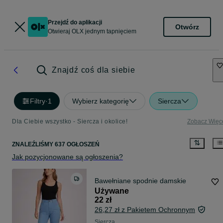
Przejdź do aplikacji
Otwórz
Otwieraj OLX jednym tapnięciem
Znajdź coś dla siebie
Filtry
·
1
Wybierz kategorię
Siercza
Dla Ciebie wszystko - Siercza i okolice!
Zobacz Więc
ZNALEŹLIŚMY 637 OGŁOSZEŃ
Jak pozycjonowane są ogłoszenia?
Bawełniane spodnie damskie
Używane
22 zł
26,27 zł z Pakietem Ochronnym
Siercza