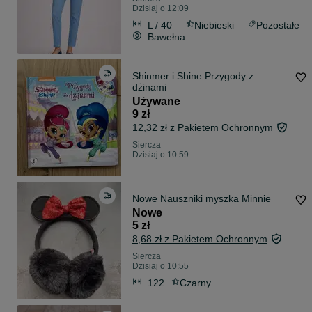
Dzisiaj o 12:09
L / 40
Niebieski
Pozostałe
Bawełna
Shinmer i Shine Przygody z
dżinami
Używane
9 zł
12,32 zł z Pakietem Ochronnym
Siercza
Dzisiaj o 10:59
Nowe Nauszniki myszka Minnie
Nowe
5 zł
8,68 zł z Pakietem Ochronnym
Siercza
Dzisiaj o 10:55
122
Czarny