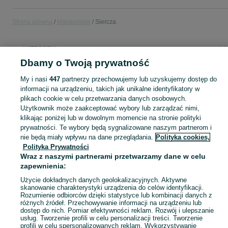
Strona główna
Małopolskie
Siercza
KATEGORIA
Dbamy o Twoją prywatność
Popularne wyszukiwania
My i nasi
447
partnerzy przechowujemy lub uzyskujemy dostęp do
suzuki
skup złomu
butla na gaz
podwozie rc
informacji na urządzeniu, takich jak unikalne identyfikatory w
plikach cookie w celu przetwarzania danych osobowych.
Użytkownik może zaakceptować wybory lub zarządzać nimi,
Skorzystaj z największego serwisu ogłoszeniowego - Siercza i okolice! Kupuj to, czego pragniesz i sprzedawaj to, czego już nie potrzebujesz!
Zobacz Więc
klikając poniżej lub w dowolnym momencie na stronie polityki
prywatności. Te wybory będą sygnalizowane naszym partnerom i
nie będą miały wpływu na dane przeglądania.
Polityka cookies,
Mapa kategorii
Polityka Prywatności
Mapa miejscowości
Wraz z naszymi partnerami przetwarzamy dane w celu
Mapa ministron
zapewnienia:
Popularne wyszukiwania
Użycie dokładnych danych geolokalizacyjnych. Aktywne
skanowanie charakterystyki urządzenia do celów identyfikacji.
Rozumienie odbiorców dzięki statystyce lub kombinacji danych z
różnych źródeł. Przechowywanie informacji na urządzeniu lub
dostęp do nich. Pomiar efektywności reklam. Rozwój i ulepszanie
usług. Tworzenie profili w celu personalizacji treści. Tworzenie
profili w celu spersonalizowanych reklam. Wykorzystywanie