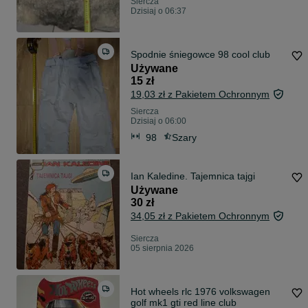
Siercza
Dzisiaj o 06:37
Spodnie śniegowce 98 cool club
Używane
15 zł
19,03 zł z Pakietem Ochronnym
Siercza
Dzisiaj o 06:00
98
Szary
Ian Kaledine. Tajemnica tajgi
Używane
30 zł
34,05 zł z Pakietem Ochronnym
Siercza
05 sierpnia 2026
Hot wheels rlc 1976 volkswagen
golf mk1 gti red line club