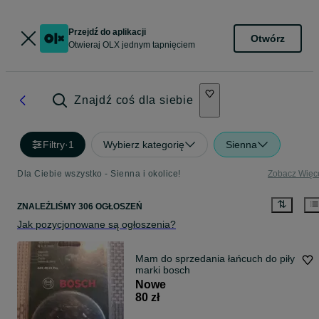
Przejdź do aplikacji
Otwórz
Otwieraj OLX jednym tapnięciem
Znajdź coś dla siebie
Filtry
·
1
Wybierz kategorię
Sienna
Dla Ciebie wszystko - Sienna i okolice!
Zobacz Więc
ZNALEŹLIŚMY 306 OGŁOSZEŃ
Jak pozycjonowane są ogłoszenia?
Mam do sprzedania łańcuch do piły
marki bosch
Nowe
80 zł