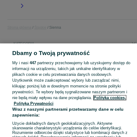
Strona główna
Śląskie
Sienna
KATEGORIA
Dbamy o Twoją prywatność
Popularne wyszukiwania
My i nasi
447
partnerzy przechowujemy lub uzyskujemy dostęp do
tgb blade plastik
tgb blade plastiki
informacji na urządzeniu, takich jak unikalne identyfikatory w
plikach cookie w celu przetwarzania danych osobowych.
Użytkownik może zaakceptować wybory lub zarządzać nimi,
Skorzystaj z największego serwisu ogłoszeniowego - Sienna i okolice! Kupuj to, czego pragniesz i sprzedawaj to, czego już nie potrzebujesz!
Zobacz Więc
klikając poniżej lub w dowolnym momencie na stronie polityki
prywatności. Te wybory będą sygnalizowane naszym partnerom i
Mapa kategorii
nie będą miały wpływu na dane przeglądania.
Polityka cookies,
Polityka Prywatności
Mapa miejscowości
Wraz z naszymi partnerami przetwarzamy dane w celu
Mapa ministron
zapewnienia:
Popularne wyszukiwania
Użycie dokładnych danych geolokalizacyjnych. Aktywne
skanowanie charakterystyki urządzenia do celów identyfikacji.
Rozumienie odbiorców dzięki statystyce lub kombinacji danych z