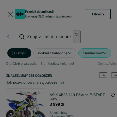
Przejdź do aplikacji
Otwórz
Otwieraj OLX jednym tapnięciem
Znajdź coś dla siebie
Filtry
·
1
Wybierz kategorię
Siemiechów
Dla Ciebie wszystko - Siemiechów i okolice!
Zobacz Więc
ZNALEŹLIŚMY 265 OGŁOSZEŃ
Jak pozycjonowane są ogłoszenia?
ASIX XB28 110 Półauto E-START
Raty
3 999 zł
Siemiechów
04 sierpnia 2026