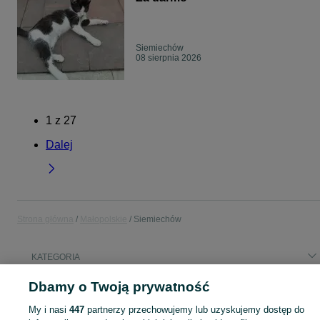
Siemiechów
08 sierpnia 2026
1
z
27
Dalej
Strona główna
Małopolskie
Siemiechów
KATEGORIA
Dbamy o Twoją prywatność
Popularne wyszukiwania
ciągnik
biurko
My i nasi
447
partnerzy przechowujemy lub uzyskujemy dostęp do