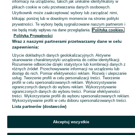
informacji na urządzeniu, takich jak unikalne identyfikatory w
plikach cookie w celu przetwarzania danych osobowych.
Skorzystaj z największego serwisu ogłoszeniowego - Siemiechów i okolice! Kupuj to, czego pragniesz i sprzedawaj to, czego już nie potrzebujesz!
Zobacz Więc
Użytkownik może zaakceptować wybory lub zarządzać nimi,
klikając poniżej lub w dowolnym momencie na stronie polityki
prywatności. Te wybory będą sygnalizowane naszym partnerom i
Mapa kategorii
nie będą miały wpływu na dane przeglądania.
Polityka cookies,
Mapa miejscowości
Polityka Prywatności
Wraz z naszymi partnerami przetwarzamy dane w celu
Mapa ministron
zapewnienia:
Popularne wyszukiwania
Użycie dokładnych danych geolokalizacyjnych. Aktywne
skanowanie charakterystyki urządzenia do celów identyfikacji.
Rozumienie odbiorców dzięki statystyce lub kombinacji danych z
różnych źródeł. Przechowywanie informacji na urządzeniu lub
dostęp do nich. Pomiar efektywności reklam. Rozwój i ulepszanie
usług. Tworzenie profili w celu personalizacji treści. Tworzenie
profili w celu spersonalizowanych reklam. Wykorzystywanie
ograniczonych danych do wyboru reklam. Wykorzystywanie
ograniczonych danych do wyboru treści. Pomiar efektywności
treści. Wykorzystanie profili do wyboru spersonalizowanych reklam.
Wykorzystywanie profili w celu doboru spersonalizowanych treści.
Lista partnerów (dostawców)
Akceptuj wszystkie