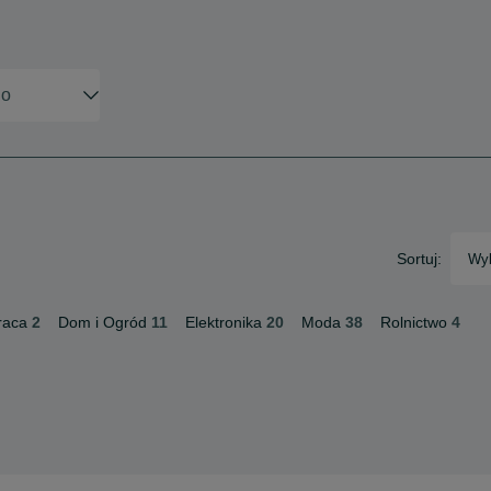
Sortuj:
Wyb
raca
2
Dom i Ogród
11
Elektronika
20
Moda
38
Rolnictwo
4