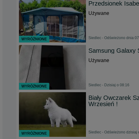
Przedsionek Isabe
Używane
Siedlec - Odświeżono dnia 07
WYRÓŻNIONE
Samsung Galaxy 
Używane
Siedlec - Dzisiaj o 08:16
WYRÓŻNIONE
Biały Owczarek Sz
Wrzesień !
Siedlec - Odświeżono dzisiaj 
WYRÓŻNIONE