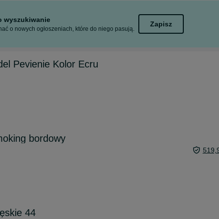
to wyszukiwanie
Zapisz
ać o nowych ogłoszeniach, które do niego pasują.
el Pevienie Kolor Ecru
moking bordowy
519,
ęskie 44