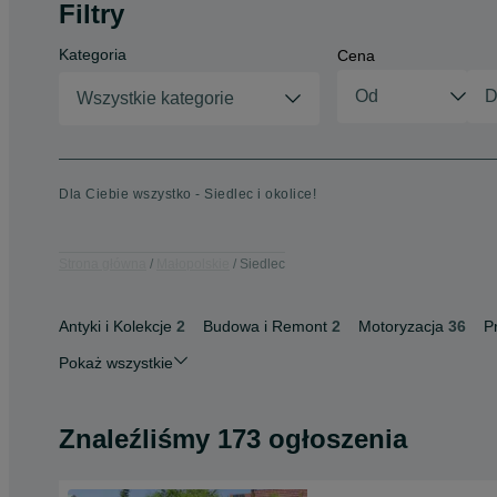
Filtry
Kategoria
Cena
Wszystkie kategorie
Dla Ciebie wszystko - Siedlec i okolice!
Strona główna
Małopolskie
Siedlec
Antyki i Kolekcje
2
Budowa i Remont
2
Motoryzacja
36
P
Pokaż wszystkie
Znaleźliśmy 173 ogłoszenia