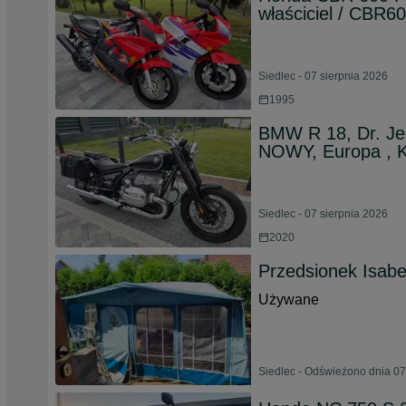
właściciel / CBR600
Siedlec - 07 sierpnia 2026
1995
BMW R 18, Dr. Jek
NOWY, Europa , K
Siedlec - 07 sierpnia 2026
2020
Przedsionek Isabe
Używane
Siedlec - Odświeżono dnia 07