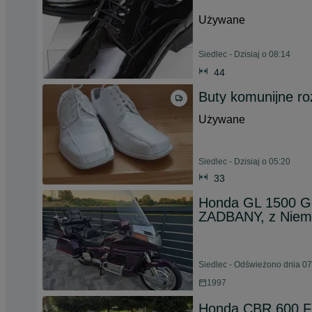
Używane
Siedlec - Dzisiaj o 08:14
44
Buty komunijne ro
Używane
Siedlec - Dzisiaj o 05:20
33
Honda GL 1500 Go
ZADBANY, z Niem
Siedlec - Odświeżono dnia 07
1997
Honda CBR 600 F