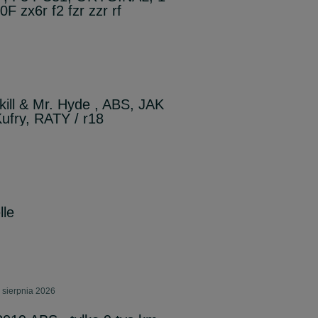
F zx6r f2 fzr zzr rf
ill & Mr. Hyde , ABS, JAK
ufry, RATY / r18
lle
 sierpnia 2026