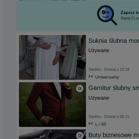
Zapisz 
Damy Ci zn
Suknia ślubna mod
Używane
Siedlec - Dzisiaj o 10:18
Uniwersalny
Garnitur ślubny s
Używane
Siedlec - Dzisiaj o 08:15
L / 40
Buty biznesowe m