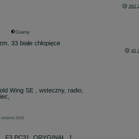
262,
Czarny
zm. 33 białe chłopięce
42,
ld Wing SE , wsteczny, radio,
iec,
 sierpnia 2026
 , F3 PC31, ORYGINAŁ, 1