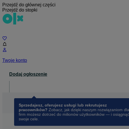
Przejdź do głównej części
Przejdź do stopki
Czat
Twoje konto
Dodaj ogłoszenie
Dla biznesu
opens in a new tab
Sprzedajesz, oferujesz usługi lub rekrutujesz
pracowników?
Zobacz, jak dzięki naszym rozwiązaniom dl
firm możesz dotrzeć do milionów użytkowników — i osiągną
swoje cele.