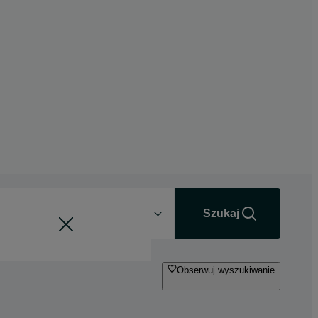
Odległość
+0 km
Szukaj
Obserwuj wyszukiwanie