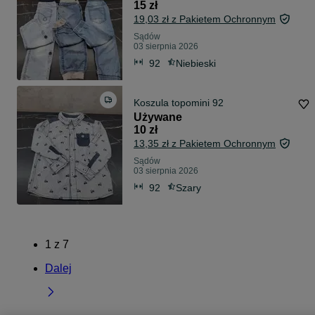
15 zł
19,03 zł z Pakietem Ochronnym
Sądów
03 sierpnia 2026
92
Niebieski
Koszula topomini 92
Używane
10 zł
13,35 zł z Pakietem Ochronnym
Sądów
03 sierpnia 2026
92
Szary
1
z
7
Dalej