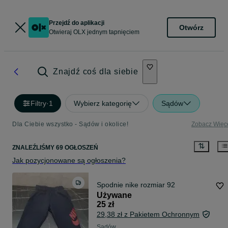
Przejdź do aplikacji
Otwórz
Otwieraj OLX jednym tapnięciem
Znajdź coś dla siebie
Filtry
·
1
Wybierz kategorię
Sądów
Dla Ciebie wszystko - Sądów i okolice!
Zobacz Więc
ZNALEŹLIŚMY 69 OGŁOSZEŃ
Jak pozycjonowane są ogłoszenia?
Spodnie nike rozmiar 92
Używane
25 zł
29,38 zł z Pakietem Ochronnym
Sądów