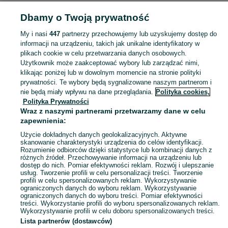
Dbamy o Twoją prywatność
Strona główna
Lubuskie
Sądów
My i nasi
447
partnerzy przechowujemy lub uzyskujemy dostęp do
informacji na urządzeniu, takich jak unikalne identyfikatory w
KATEGORIA
plikach cookie w celu przetwarzania danych osobowych.
Użytkownik może zaakceptować wybory lub zarządzać nimi,
Skorzystaj z największego serwisu ogłoszeniowego - Sądów i okolice! Kupuj to, czego pragniesz i sprzedawaj to, czego już nie potrzebujesz!
Zobacz Więc
klikając poniżej lub w dowolnym momencie na stronie polityki
prywatności. Te wybory będą sygnalizowane naszym partnerom i
nie będą miały wpływu na dane przeglądania.
Polityka cookies,
Mapa kategorii
Polityka Prywatności
Mapa miejscowości
Wraz z naszymi partnerami przetwarzamy dane w celu
zapewnienia:
Mapa ministron
Użycie dokładnych danych geolokalizacyjnych. Aktywne
Popularne wyszukiwania
skanowanie charakterystyki urządzenia do celów identyfikacji.
Rozumienie odbiorców dzięki statystyce lub kombinacji danych z
różnych źródeł. Przechowywanie informacji na urządzeniu lub
dostęp do nich. Pomiar efektywności reklam. Rozwój i ulepszanie
usług. Tworzenie profili w celu personalizacji treści. Tworzenie
profili w celu spersonalizowanych reklam. Wykorzystywanie
ograniczonych danych do wyboru reklam. Wykorzystywanie
ograniczonych danych do wyboru treści. Pomiar efektywności
treści. Wykorzystanie profili do wyboru spersonalizowanych reklam.
Wykorzystywanie profili w celu doboru spersonalizowanych treści.
Lista partnerów (dostawców)