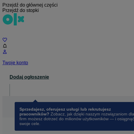
Przejdź do głównej części
Przejdź do stopki
Czat
Twoje konto
Dodaj ogłoszenie
Dla biznesu
opens in a new tab
Sprzedajesz, oferujesz usługi lub rekrutujesz
pracowników?
Zobacz, jak dzięki naszym rozwiązaniom dl
firm możesz dotrzeć do milionów użytkowników — i osiągną
swoje cele.