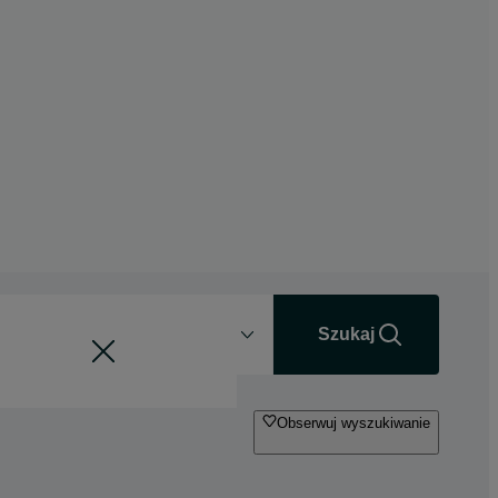
Odległość
+0 km
Szukaj
Obserwuj wyszukiwanie