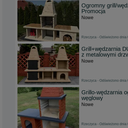
Ogromny grill/wę
Promocja
Nowe
Rzeczyca - Odświeżono dnia 
Grill+wędzarnia
z metalowymi drzw
Nowe
Rzeczyca - Odświeżono dnia 
Grillo-wędzarnia 
węglowy
Nowe
Rzeczyca - Odświeżono dnia 