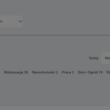
Sortuj:
Wyb
4
Motoryzacja
19
Nieruchomości
1
Praca
1
Dom i Ogród
74
El