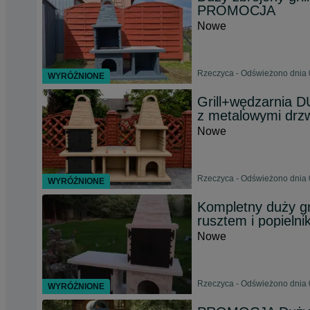
PROMOCJA
Nowe
Rzeczyca - Odświeżono dnia 
WYRÓŻNIONE
Grill+wędzarnia
z metalowymi drzw
Nowe
Rzeczyca - Odświeżono dnia 
WYRÓŻNIONE
Kompletny duży gr
rusztem i popielni
Nowe
Rzeczyca - Odświeżono dnia 
WYRÓŻNIONE