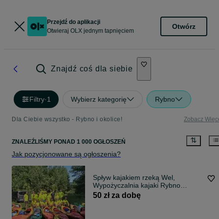
Przejdź do aplikacji
Otwórz
Otwieraj OLX jednym tapnięciem
Znajdź coś dla siebie
Filtry
·
1
Wybierz kategorię
Rybno
Dla Ciebie wszystko - Rybno i okolice!
Zobacz Więc
ZNALEŹLIŚMY
PONAD
1 000 OGŁOSZEŃ
Jak pozycjonowane są ogłoszenia?
Spływ kajakiem rzeką Wel,
Wypożyczalnia kajaki Rybno
Karbowski Do..
50 zł za dobę