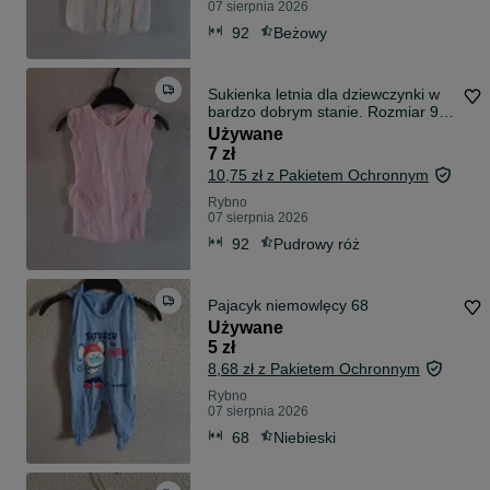
07 sierpnia 2026
92
Beżowy
Sukienka letnia dla dziewczynki w
bardzo dobrym stanie. Rozmiar 92
Zapraszam #sukienka
Używane
#sukienkadladziewczynki
7 zł
#uroczasukienka #wyprzedazszafy
10,75 zł z Pakietem Ochronnym
#ubrank
Rybno
07 sierpnia 2026
92
Pudrowy róż
Pajacyk niemowlęcy 68
Używane
5 zł
8,68 zł z Pakietem Ochronnym
Rybno
07 sierpnia 2026
68
Niebieski