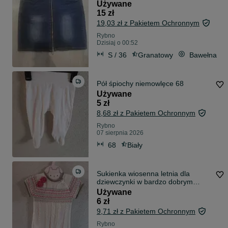
Rozmiar S
Używane
15 zł
19,03 zł z Pakietem Ochronnym
Rybno
Dzisiaj o 00:52
S / 36
Granatowy
Bawełna
Pół śpiochy niemowlęce 68
Używane
5 zł
8,68 zł z Pakietem Ochronnym
Rybno
07 sierpnia 2026
68
Biały
Sukienka wiosenna letnia dla
dziewczynki w bardzo dobrym
stanie. Rozmiar 92 Zapraszam
Używane
#sukienka #sukienkadladziewczynki
6 zł
#uroczasukienka #wyprzedazszaf
9,71 zł z Pakietem Ochronnym
Rybno