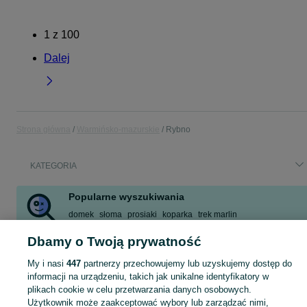
1
z
100
Dalej
Strona główna
Warmińsko-mazurskie
Rybno
KATEGORIA
Popularne wyszukiwania
domek
słoma
prosiaki
koparka
trek marlin
ładowarka teleskopowa
mieszkania
jeczmien
Dbamy o Twoją prywatność
Zobacz Więcej
My i nasi
447
partnerzy przechowujemy lub uzyskujemy dostęp do
informacji na urządzeniu, takich jak unikalne identyfikatory w
Skorzystaj z największego serwisu ogłoszeniowego - Rybno i okolice! Kupuj to, czego pragniesz i sprzedawaj to, czego już nie potrzebujesz!
Zobacz Więc
plikach cookie w celu przetwarzania danych osobowych.
Użytkownik może zaakceptować wybory lub zarządzać nimi,