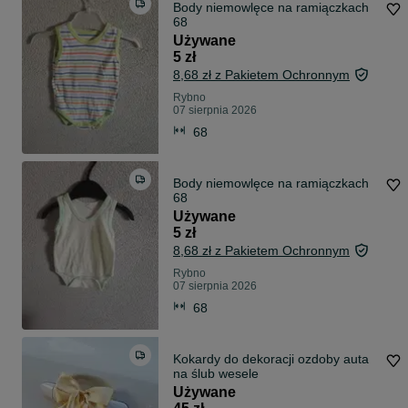
Body niemowlęce na ramiączkach
68
Używane
5 zł
8,68 zł z Pakietem Ochronnym
Rybno
07 sierpnia 2026
68
Body niemowlęce na ramiączkach
68
Używane
5 zł
8,68 zł z Pakietem Ochronnym
Rybno
07 sierpnia 2026
68
Kokardy do dekoracji ozdoby auta
na ślub wesele
Używane