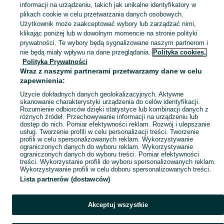
informacji na urządzeniu, takich jak unikalne identyfikatory w
KATEGORIA
plikach cookie w celu przetwarzania danych osobowych.
Użytkownik może zaakceptować wybory lub zarządzać nimi,
klikając poniżej lub w dowolnym momencie na stronie polityki
Skorzystaj z największego serwisu ogłoszeniowego - Rybaki i okolice! Kupuj to, czego pragniesz i sprzedawaj to, czego już nie potrzebujesz!
Zobacz Więc
prywatności. Te wybory będą sygnalizowane naszym partnerom i
nie będą miały wpływu na dane przeglądania.
Polityka cookies,
Mapa kategorii
Polityka Prywatności
Mapa miejscowości
Wraz z naszymi partnerami przetwarzamy dane w celu
zapewnienia:
Mapa ministron
Użycie dokładnych danych geolokalizacyjnych. Aktywne
Popularne wyszukiwania
skanowanie charakterystyki urządzenia do celów identyfikacji.
Rozumienie odbiorców dzięki statystyce lub kombinacji danych z
różnych źródeł. Przechowywanie informacji na urządzeniu lub
dostęp do nich. Pomiar efektywności reklam. Rozwój i ulepszanie
usług. Tworzenie profili w celu personalizacji treści. Tworzenie
profili w celu spersonalizowanych reklam. Wykorzystywanie
ograniczonych danych do wyboru reklam. Wykorzystywanie
ograniczonych danych do wyboru treści. Pomiar efektywności
treści. Wykorzystanie profili do wyboru spersonalizowanych reklam.
Wykorzystywanie profili w celu doboru spersonalizowanych treści.
Lista partnerów (dostawców)
Akceptuj wszystkie