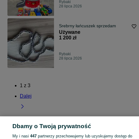
Rybaki
28 lipca 2026
Srebrny łańcuszek sprzedam
Używane
1 200 zł
Rybaki
28 lipca 2026
1
z
3
Dalej
Dbamy o Twoją prywatność
Strona główna
Pomorskie
Rybaki
My i nasi
447
partnerzy przechowujemy lub uzyskujemy dostęp do