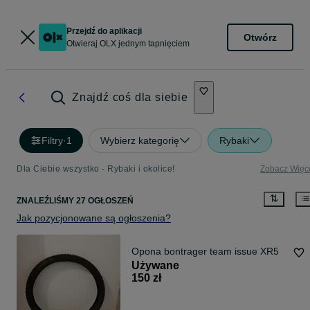
Przejdź do aplikacji
Otwórz
Otwieraj OLX jednym tapnięciem
Znajdź coś dla siebie
Filtry
·
1
Wybierz kategorię
Rybaki
Dla Ciebie wszystko - Rybaki i okolice!
Zobacz Więc
ZNALEŹLIŚMY 27 OGŁOSZEŃ
Jak pozycjonowane są ogłoszenia?
Opona bontrager team issue XR5
Używane
150 zł