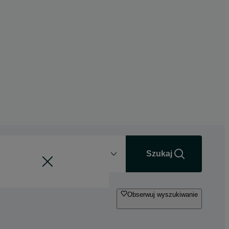
Odległość
+0 km
Szukaj
Obserwuj wyszukiwanie