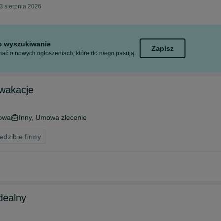
3 sierpnia 2026
to wyszukiwanie
Zapisz
ać o nowych ogłoszeniach, które do niego pasują.
wakacje
owa
Inny, Umowa zlecenie
edzibie firmy
dealny