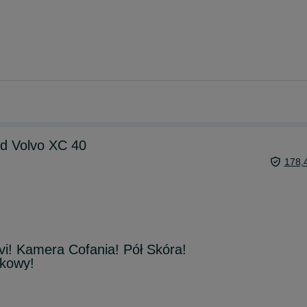
ód Volvo XC 40
178,
vi! Kamera Cofania! Pół Skóra!
kowy!