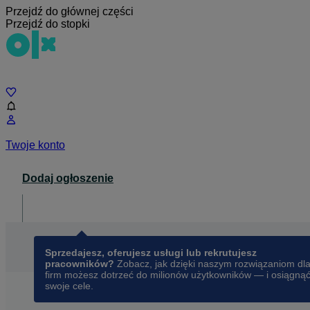
Przejdź do głównej części
Przejdź do stopki
Czat
Twoje konto
Dodaj ogłoszenie
Dla biznesu
opens in a new tab
Sprzedajesz, oferujesz usługi lub rekrutujesz
pracowników?
Zobacz, jak dzięki naszym rozwiązaniom dl
firm możesz dotrzeć do milionów użytkowników — i osiągną
swoje cele.