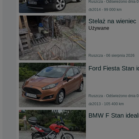
Ruszcza - Odświeżono dnia 0
2014 - 99 000 km
Stelaż na wieniec
Używane
Ruszcza - 06 sierpnia 2026
Ford Fiesta Stan i
Ruszcza - Odświeżono dnia 0
2013 - 105 400 km
BMW F Stan ideal