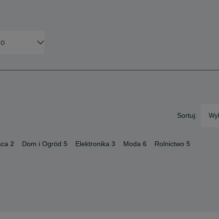
Sortuj:
Wyb
aca
2
Dom i Ogród
5
Elektronika
3
Moda
6
Rolnictwo
5